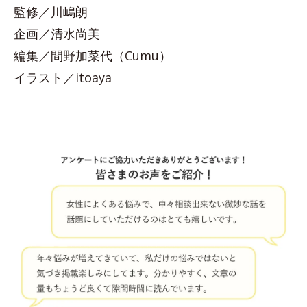
監修／川嶋朗
企画／清水尚美
編集／間野加菜代（Cumu）
イラスト／itoaya