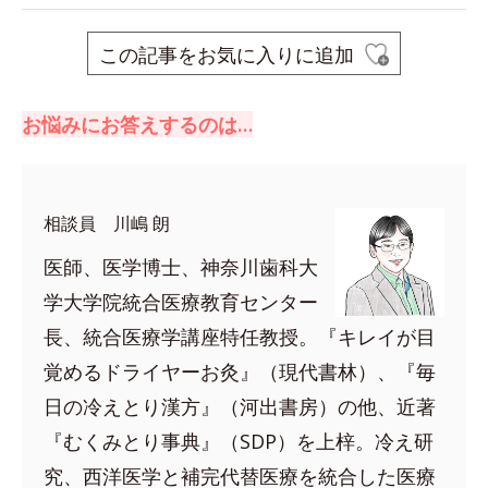
この記事をお気に入りに追加
お悩みにお答えするのは…
相談員 川嶋 朗
医師、医学博士、神奈川歯科大
学大学院統合医療教育センター
長、統合医療学講座特任教授。『キレイが目
覚めるドライヤーお灸』（現代書林）、『毎
日の冷えとり漢方』（河出書房）の他、近著
『むくみとり事典』（SDP）を上梓。冷え研
究、西洋医学と補完代替医療を統合した医療