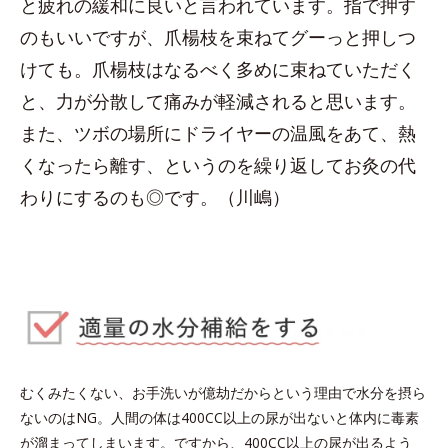
と疲れの緩和に良いと言われています。指で押す
のもいいですが、爪楊枝を束ねてグーっと押しつ
けても。爪楊枝はなるべく多めに束ねていただく
と、力が分散して痛みが軽減されると思います。
また、ツボの場所にドライヤーの温風をあて、熱
くなったら離す、というのを繰り返してお灸の代
わりにするのも◎です。（川嶋）
むくみたくない、お手洗いが億劫だからという理由で水分を摂ら
ないのはNG。人間の体は400CC以上の尿が出ないと体内に毒素
が溜まってしまいます。ですから、400CC以上の尿が出るよう