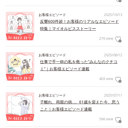
お客様エピソード
2025/10/13
反響600件超！お客様のリアルなエピソード
特集｜マイオルビスストーリー
276 view
お客様エピソード
2025/08/12
仕事で手一杯の私を救った“みんなのクチコ
ミ”｜お客様エピソード連載
403 view
お客様エピソード
2025/07/11
子離れ、両親の病…。61歳を迎えた今、思う
こと｜お客様エピソード連載
566 view