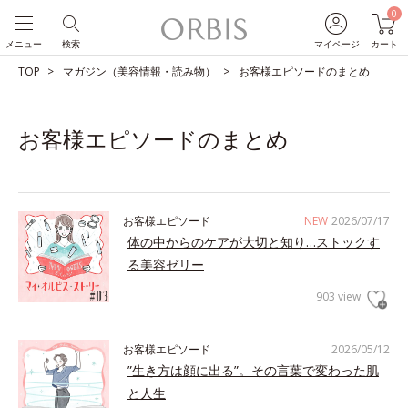
0
メニュー
検索
マイページ
カート
TOP
マガジン（美容情報・読み物）
お客様エピソードのまとめ
お客様エピソードのまとめ
お客様エピソード
NEW
2026/07/17
体の中からのケアが大切と知り…ストックす
る美容ゼリー
903 view
お客様エピソード
2026/05/12
”生き方は顔に出る”。その言葉で変わった肌
と人生