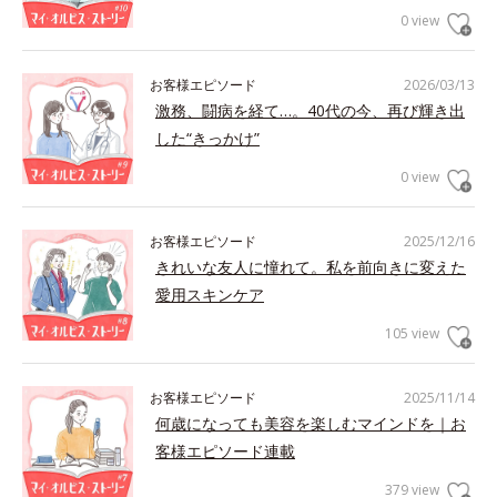
0 view
お客様エピソード
2026/03/13
激務、闘病を経て…。40代の今、再び輝き出
した“きっかけ”
0 view
お客様エピソード
2025/12/16
きれいな友人に憧れて。私を前向きに変えた
愛用スキンケア
105 view
お客様エピソード
2025/11/14
何歳になっても美容を楽しむマインドを｜お
客様エピソード連載
379 view