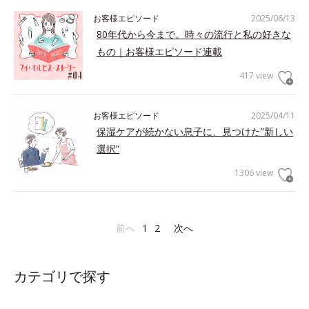
お客様エピソード
2025/06/13
80年代から今まで。時々の流行と私の好きな
もの｜お客様エピソード連載
417 view
お客様エピソード
2025/04/11
保湿ケアが続かない息子に、見つけた”新しい
選択”
1306 view
前へ
1
2
次へ
カテゴリで探す