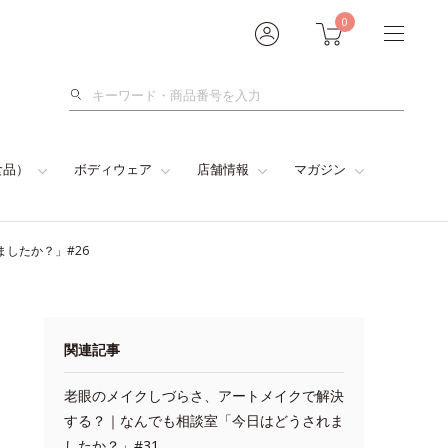
0
検
索
食品）
ボディウェア
店舗情報
マガジン
したか？」#26
関連記事
老眼のメイクしづらさ、アートメイクで解決
する？｜なんでも相談室「今日はどうされま
したか？」#31