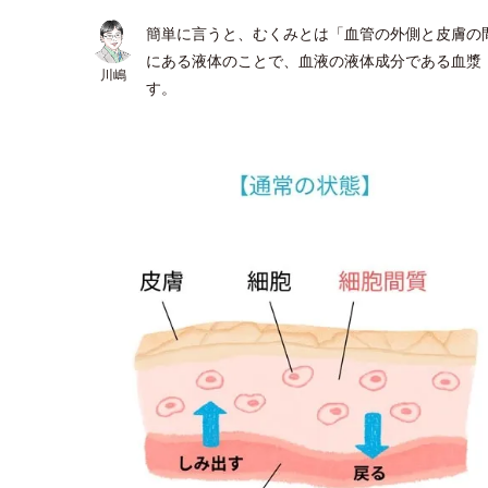
簡単に言うと、むくみとは「血管の外側と皮膚の
にある液体のことで、血液の液体成分である血漿
川嶋
す。