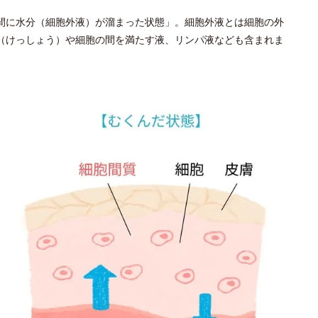
間に水分（細胞外液）が溜まった状態」。細胞外液とは細胞の外
（けっしょう）や細胞の間を満たす液、リンパ液なども含まれま