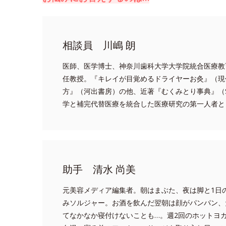
相談員 川嶋 朗
医師、医学博士、神奈川歯科大学大学院統合医療教
任教授。『キレイが目覚めるドライヤーお灸』（現
方』（河出書房）の他、近著『むくみとり事典』（
学と補完代替医療を統合した医療研究の第一人者と
助手 清水 尚美
元美容メディア編集者。朝はまぶた、夜は脚と1日
みソルジャー。お酒を飲んだ翌朝は顔がパンパン、
てなかなか寝付けないことも…。週2回のホットヨ