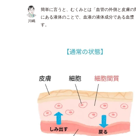
簡単に言うと、むくみとは「血管の外側と皮膚の
にある液体のことで、血液の液体成分である血漿
川嶋
す。