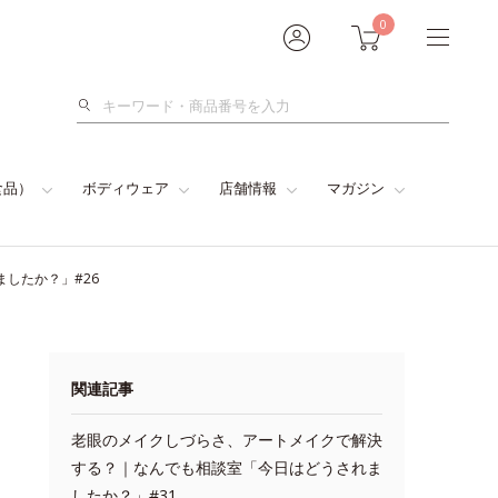
0
検
索
食品）
ボディウェア
店舗情報
マガジン
したか？」#26
関連記事
老眼のメイクしづらさ、アートメイクで解決
する？｜なんでも相談室「今日はどうされま
したか？」#31