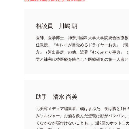
相談員 川嶋 朗
医師、医学博士、神奈川歯科大学大学院統合医療教
任教授。『キレイが目覚めるドライヤーお灸』（現
方』（河出書房）の他、近著『むくみとり事典』（
学と補完代替医療を統合した医療研究の第一人者と
助手 清水 尚美
元美容メディア編集者。朝はまぶた、夜は脚と1日
みソルジャー。お酒を飲んだ翌朝は顔がパンパン、
てなかなか寝付けないことも…。週2回のホットヨ