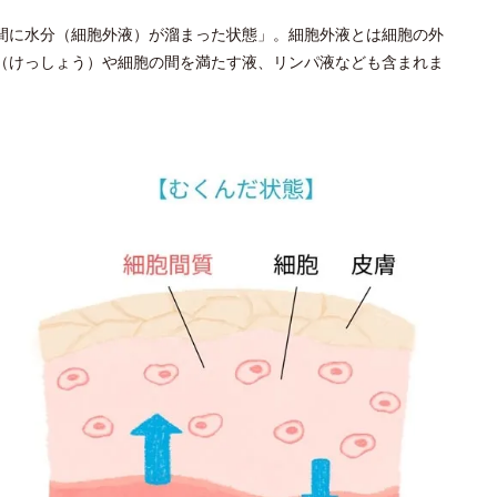
間に水分（細胞外液）が溜まった状態」。細胞外液とは細胞の外
（けっしょう）や細胞の間を満たす液、リンパ液なども含まれま