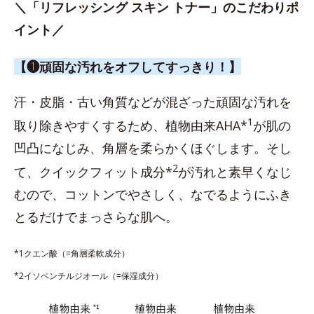
＼「リフレッシング スキン トナー」のこだわりポ
イント／
【❶頑固な汚れをオフしてすっきり！】
汗・皮脂・古い角質などが混ざった頑固な汚れを
1
取り除きやすくするため、植物由来AHA*
が肌の
凹凸になじみ、角層を柔らかくほぐします。そし
2
て、クイックフィット成分*
が汚れと素早くなじ
むので、コットンでやさしく、なでるようにふき
とるだけでまっさらな肌へ。
*1クエン酸（=角層柔軟成分）
*2イソペンチルジオール（=保湿成分）