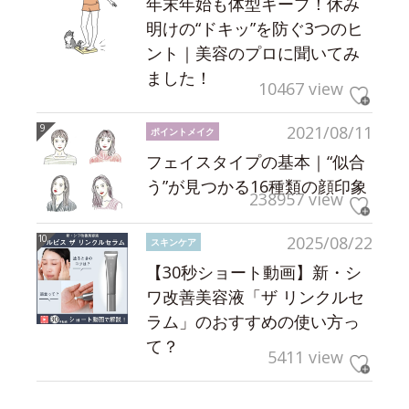
年末年始も体型キープ！休み
明けの“ドキッ”を防ぐ3つのヒ
ント｜美容のプロに聞いてみ
ました！
10467 view
2021/08/11
ポイントメイク
フェイスタイプの基本｜“似合
う”が見つかる16種類の顔印象
238957 view
2025/08/22
スキンケア
【30秒ショート動画】新・シ
ワ改善美容液「ザ リンクルセ
ラム」のおすすめの使い方っ
て？
5411 view