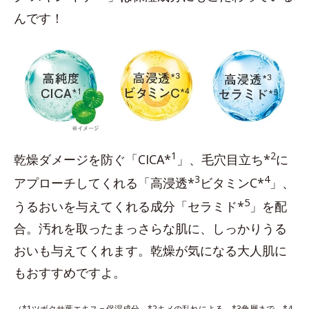
んです！
1
2
乾燥ダメージを防ぐ「CICA*
」、毛穴目立ち*
に
3
4
アプローチしてくれる「高浸透*
ビタミンC*
」、
5
うるおいを与えてくれる成分「セラミド*
」を配
合。汚れを取ったまっさらな肌に、しっかりうる
おいも与えてくれます。乾燥が気になる大人肌に
もおすすめですよ。
（*1ツボクサ葉エキス＝保湿成分 *2キメの乱れによる *3角層まで *4