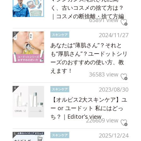
く、古いコスメの捨て方は？
｜コスメの断捨離・捨て方編
65891 view
2024/11/27
スキンケア
あなたは“薄肌さん”？それと
も“厚肌さん”？ユードットシリ
ーズのおすすめの使い方、教
えます！
36583 view
2023/08/30
スキンケア
【オルビス2大スキンケア】ユ
ー or ユードット 私にはどっ
ち？｜Editor’s view
226609 view
2025/12/24
スキンケア