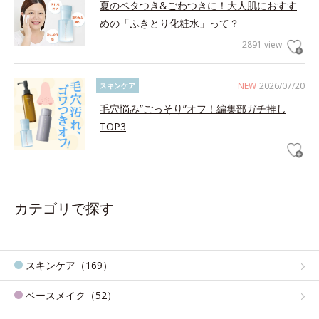
夏のベタつき&ごわつきに！大人肌におすす
めの「ふきとり化粧水」って？
2891 view
NEW
2026/07/20
スキンケア
毛穴悩み”ごっそり”オフ！編集部ガチ推し
TOP3
カテゴリで探す
スキンケア（169）
ベースメイク（52）