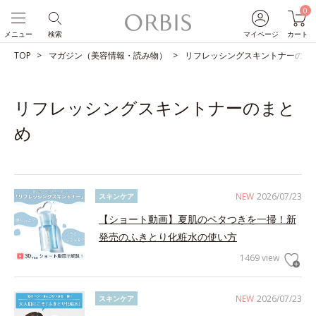
0
メニュー
検索
マイページ
カート
TOP
マガジン（美容情報・読み物）
リフレッシングスキントナーのま
リフレッシングスキントナーのまと
め
NEW
2026/07/23
スキンケア
【ショート動画】夏肌のベタつきを一掃！新
発売のふきとり化粧水の使い方
1469 view
NEW
2026/07/23
スキンケア