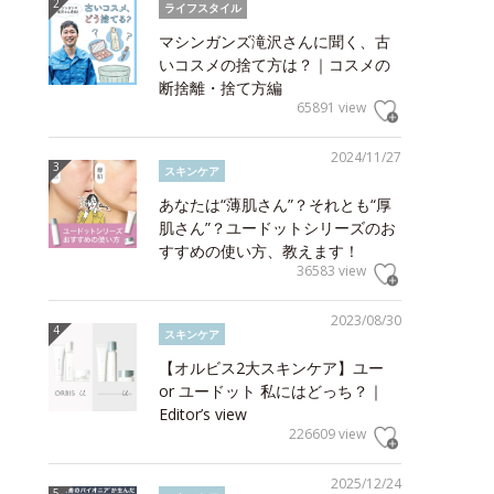
ライフスタイル
マシンガンズ滝沢さんに聞く、古
いコスメの捨て方は？｜コスメの
断捨離・捨て方編
65891 view
2024/11/27
スキンケア
あなたは“薄肌さん”？それとも“厚
肌さん”？ユードットシリーズのお
すすめの使い方、教えます！
36583 view
2023/08/30
スキンケア
【オルビス2大スキンケア】ユー
or ユードット 私にはどっち？｜
Editor’s view
226609 view
2025/12/24