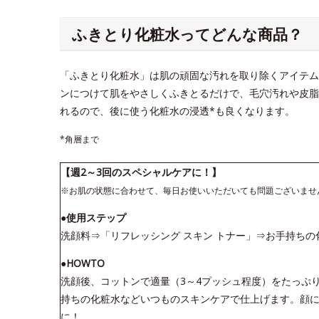
ふきとり化粧水ってどんな商品？
「ふきとり化粧水」は肌の頑固な汚れを取り除くアイテム
ンにつけて肌をやさしくふきとるだけで、毛穴汚れや皮脂
れるので、後に使う化粧水の浸透*も良くなります。
*角層まで
【週2～3回のスペシャルケアに！】
※お肌の状態に合わせて、毎日お使いいただいても問題ございませ
●使用ステップ
洗顔料⇒「リフレッシング スキン トナー」⇒お手持ちの
●HOWTO
洗顔後、コットンで適量（3～4プッシュ程度）をたっぷ
持ちの化粧水などいつものスキンケアで仕上げます。顔に
に！