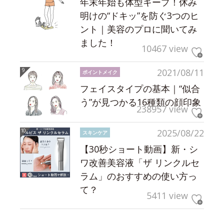
年末年始も体型キープ！休み
明けの“ドキッ”を防ぐ3つのヒ
ント｜美容のプロに聞いてみ
ました！
10467 view
2021/08/11
ポイントメイク
フェイスタイプの基本｜“似合
う”が見つかる16種類の顔印象
238957 view
2025/08/22
スキンケア
【30秒ショート動画】新・シ
ワ改善美容液「ザ リンクルセ
ラム」のおすすめの使い方っ
て？
5411 view