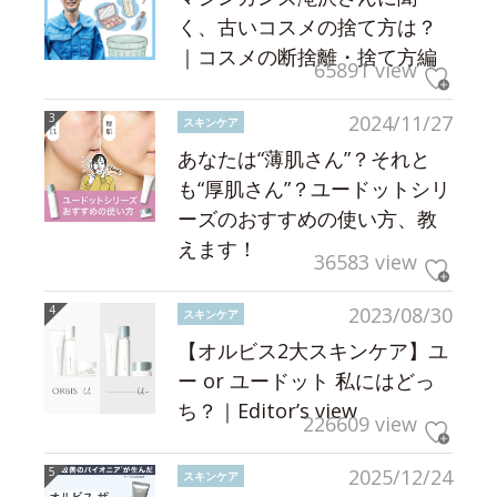
く、古いコスメの捨て方は？
｜コスメの断捨離・捨て方編
65891 view
2024/11/27
スキンケア
あなたは“薄肌さん”？それと
も“厚肌さん”？ユードットシリ
ーズのおすすめの使い方、教
えます！
36583 view
2023/08/30
スキンケア
【オルビス2大スキンケア】ユ
ー or ユードット 私にはどっ
ち？｜Editor’s view
226609 view
2025/12/24
スキンケア