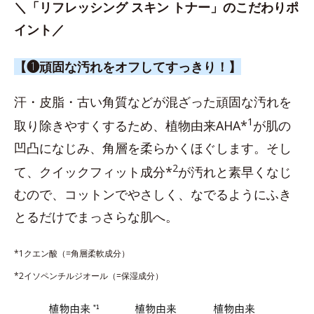
＼「リフレッシング スキン トナー」のこだわりポ
イント／
【❶頑固な汚れをオフしてすっきり！】
汗・皮脂・古い角質などが混ざった頑固な汚れを
1
取り除きやすくするため、植物由来AHA*
が肌の
凹凸になじみ、角層を柔らかくほぐします。そし
2
て、クイックフィット成分*
が汚れと素早くなじ
むので、コットンでやさしく、なでるようにふき
とるだけでまっさらな肌へ。
*1クエン酸（=角層柔軟成分）
*2イソペンチルジオール（=保湿成分）