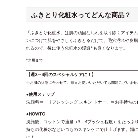
ふきとり化粧水ってどんな商品？
「ふきとり化粧水」は肌の頑固な汚れを取り除くアイテム
ンにつけて肌をやさしくふきとるだけで、毛穴汚れや皮脂
れるので、後に使う化粧水の浸透*も良くなります。
*角層まで
【週2～3回のスペシャルケアに！】
※お肌の状態に合わせて、毎日お使いいただいても問題ございませ
●使用ステップ
洗顔料⇒「リフレッシング スキン トナー」⇒お手持ちの
●HOWTO
洗顔後、コットンで適量（3～4プッシュ程度）をたっぷ
持ちの化粧水などいつものスキンケアで仕上げます。顔に
に！