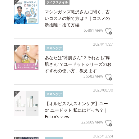
ライフスタイル
マシンガンズ滝沢さんに聞く、古
いコスメの捨て方は？｜コスメの
断捨離・捨て方編
65891 view
2024/11/27
スキンケア
あなたは“薄肌さん”？それとも“厚
肌さん”？ユードットシリーズのお
すすめの使い方、教えます！
36583 view
2023/08/30
スキンケア
【オルビス2大スキンケア】ユー
or ユードット 私にはどっち？｜
Editor’s view
226609 view
2025/12/24