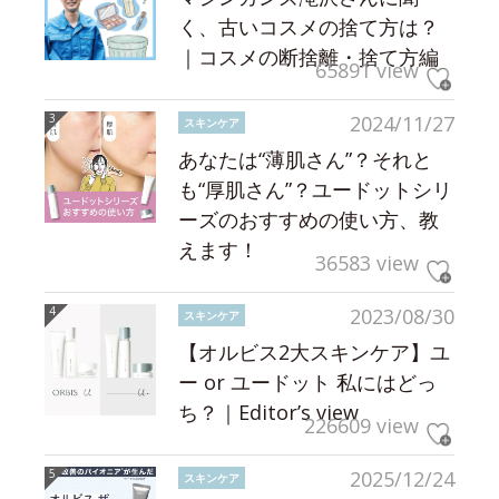
く、古いコスメの捨て方は？
｜コスメの断捨離・捨て方編
65891 view
2024/11/27
スキンケア
あなたは“薄肌さん”？それと
も“厚肌さん”？ユードットシリ
ーズのおすすめの使い方、教
えます！
36583 view
2023/08/30
スキンケア
【オルビス2大スキンケア】ユ
ー or ユードット 私にはどっ
ち？｜Editor’s view
226609 view
2025/12/24
スキンケア