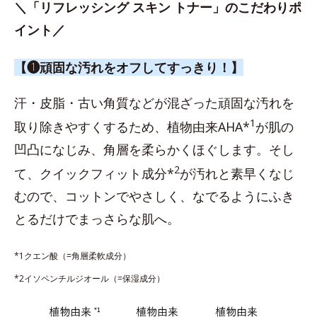
＼「リフレッシング スキン トナー」のこだわりポ
イント／
【❶頑固な汚れをオフしてすっきり！】
汗・皮脂・古い角質などが混ざった頑固な汚れを
1
取り除きやすくするため、植物由来AHA*
が肌の
凹凸になじみ、角層を柔らかくほぐします。そし
2
て、クイックフィット成分*
が汚れと素早くなじ
むので、コットンでやさしく、なでるようにふき
とるだけでまっさらな肌へ。
*1クエン酸（=角層柔軟成分）
*2イソペンチルジオール（=保湿成分）