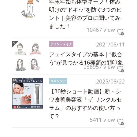
年末年始も体型キープ！休み
明けの“ドキッ”を防ぐ3つのヒ
ント｜美容のプロに聞いてみ
ました！
10467 view
2021/08/11
ポイントメイク
フェイスタイプの基本｜“似合
う”が見つかる16種類の顔印象
238957 view
2025/08/22
スキンケア
【30秒ショート動画】新・シ
ワ改善美容液「ザ リンクルセ
ラム」のおすすめの使い方っ
て？
5411 view