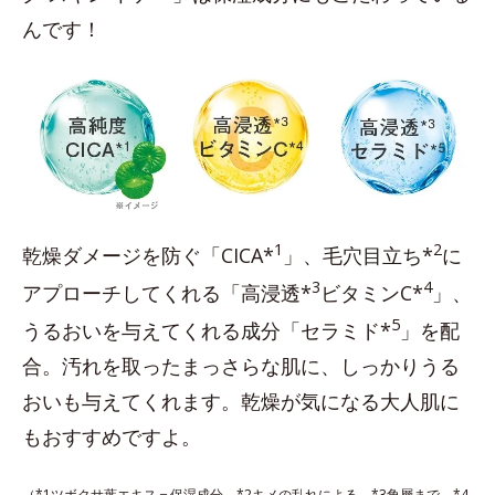
んです！
1
2
乾燥ダメージを防ぐ「CICA*
」、毛穴目立ち*
に
3
4
アプローチしてくれる「高浸透*
ビタミンC*
」、
5
うるおいを与えてくれる成分「セラミド*
」を配
合。汚れを取ったまっさらな肌に、しっかりうる
おいも与えてくれます。乾燥が気になる大人肌に
もおすすめですよ。
（*1ツボクサ葉エキス＝保湿成分 *2キメの乱れによる *3角層まで *4