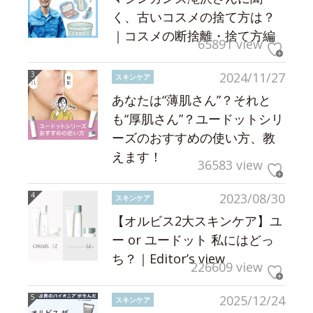
く、古いコスメの捨て方は？
｜コスメの断捨離・捨て方編
65891 view
2024/11/27
スキンケア
あなたは“薄肌さん”？それと
も“厚肌さん”？ユードットシリ
ーズのおすすめの使い方、教
えます！
36583 view
2023/08/30
スキンケア
【オルビス2大スキンケア】ユ
ー or ユードット 私にはどっ
ち？｜Editor’s view
226609 view
2025/12/24
スキンケア