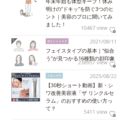
年末年始も体型キープ！休み
明けの“ドキッ”を防ぐ3つのヒ
ント｜美容のプロに聞いてみ
ました！
10467 view
2021/08/11
ポイントメイク
フェイスタイプの基本｜“似合
う”が見つかる16種類の顔印象
238957 view
2025/08/22
スキンケア
【30秒ショート動画】新・シ
ワ改善美容液「ザ リンクルセ
ラム」のおすすめの使い方っ
て？
5411 view