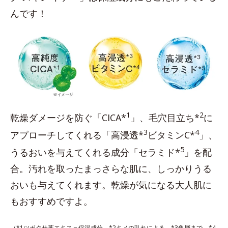
んです！
1
2
乾燥ダメージを防ぐ「CICA*
」、毛穴目立ち*
に
3
4
アプローチしてくれる「高浸透*
ビタミンC*
」、
5
うるおいを与えてくれる成分「セラミド*
」を配
合。汚れを取ったまっさらな肌に、しっかりうる
おいも与えてくれます。乾燥が気になる大人肌に
もおすすめですよ。
（*1ツボクサ葉エキス＝保湿成分 *2キメの乱れによる *3角層まで *4