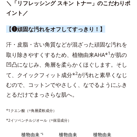
＼「リフレッシング スキン トナー」のこだわりポ
イント／
【❶頑固な汚れをオフしてすっきり！】
汗・皮脂・古い角質などが混ざった頑固な汚れを
1
取り除きやすくするため、植物由来AHA*
が肌の
凹凸になじみ、角層を柔らかくほぐします。そし
2
て、クイックフィット成分*
が汚れと素早くなじ
むので、コットンでやさしく、なでるようにふき
とるだけでまっさらな肌へ。
*1クエン酸（=角層柔軟成分）
*2イソペンチルジオール（=保湿成分）