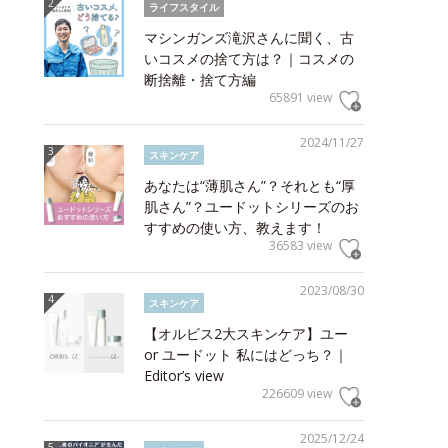
ライフスタイル
マシンガンズ滝沢さんに聞く、古
いコスメの捨て方は？｜コスメの
断捨離・捨て方編
65891 view
2024/11/27
スキンケア
あなたは“薄肌さん”？それとも“厚
肌さん”？ユードットシリーズのお
すすめの使い方、教えます！
36583 view
2023/08/30
スキンケア
【オルビス2大スキンケア】ユー
or ユードット 私にはどっち？｜
Editor’s view
226609 view
2025/12/24