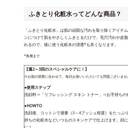
ふきとり化粧水ってどんな商品？
「ふきとり化粧水」は肌の頑固な汚れを取り除くアイテム
ンにつけて肌をやさしくふきとるだけで、毛穴汚れや皮脂
れるので、後に使う化粧水の浸透*も良くなります。
*角層まで
【週2～3回のスペシャルケアに！】
※お肌の状態に合わせて、毎日お使いいただいても問題ございませ
●使用ステップ
洗顔料⇒「リフレッシング スキン トナー」⇒お手持ちの
●HOWTO
洗顔後、コットンで適量（3～4プッシュ程度）をたっぷ
持ちの化粧水などいつものスキンケアで仕上げます。顔に
に！