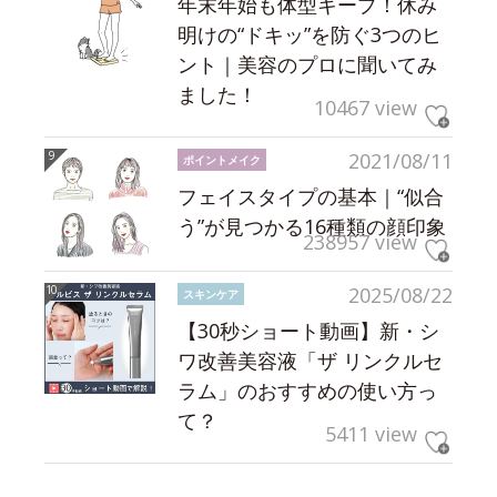
年末年始も体型キープ！休み
明けの“ドキッ”を防ぐ3つのヒ
ント｜美容のプロに聞いてみ
ました！
10467 view
2021/08/11
ポイントメイク
フェイスタイプの基本｜“似合
う”が見つかる16種類の顔印象
238957 view
2025/08/22
スキンケア
【30秒ショート動画】新・シ
ワ改善美容液「ザ リンクルセ
ラム」のおすすめの使い方っ
て？
5411 view