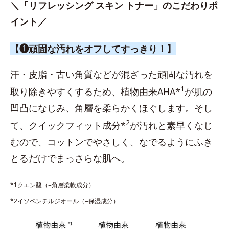
＼「リフレッシング スキン トナー」のこだわりポ
イント／
【❶頑固な汚れをオフしてすっきり！】
汗・皮脂・古い角質などが混ざった頑固な汚れを
1
取り除きやすくするため、植物由来AHA*
が肌の
凹凸になじみ、角層を柔らかくほぐします。そし
2
て、クイックフィット成分*
が汚れと素早くなじ
むので、コットンでやさしく、なでるようにふき
とるだけでまっさらな肌へ。
*1クエン酸（=角層柔軟成分）
*2イソペンチルジオール（=保湿成分）