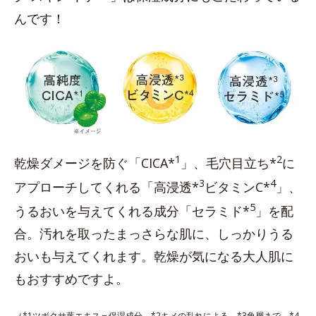
んです！
1
2
乾燥ダメージを防ぐ「CICA*
」、毛穴目立ち*
に
3
4
アプローチしてくれる「高浸透*
ビタミンC*
」、
5
うるおいを与えてくれる成分「セラミド*
」を配
合。汚れを取ったまっさらな肌に、しっかりうる
おいも与えてくれます。乾燥が気になる大人肌に
もおすすめですよ。
（*1ツボクサ葉エキス＝保湿成分 *2キメの乱れによる *3角層まで *4