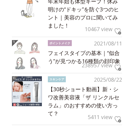
年末年始も体型キープ！休み
明けの“ドキッ”を防ぐ3つのヒ
ント｜美容のプロに聞いてみ
ました！
10467 view
2021/08/11
ポイントメイク
フェイスタイプの基本｜“似合
う”が見つかる16種類の顔印象
238957 view
2025/08/22
スキンケア
【30秒ショート動画】新・シ
ワ改善美容液「ザ リンクルセ
ラム」のおすすめの使い方っ
て？
5411 view