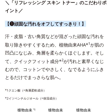
＼「リフレッシング スキン トナー」のこだわりポ
イント／
【❶頑固な汚れをオフしてすっきり！】
汗・皮脂・古い角質などが混ざった頑固な汚れを
1
取り除きやすくするため、植物由来AHA*
が肌の
凹凸になじみ、角層を柔らかくほぐします。そし
2
て、クイックフィット成分*
が汚れと素早くなじ
むので、コットンでやさしく、なでるようにふき
とるだけでまっさらな肌へ。
*1クエン酸（=角層柔軟成分）
*2イソペンチルジオール（=保湿成分）