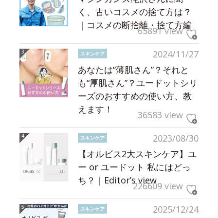
く、古いコスメの捨て方は？
｜コスメの断捨離・捨て方編
65891 view
2024/11/27
スキンケア
あなたは“薄肌さん”？それと
も“厚肌さん”？ユードットシリ
ーズのおすすめの使い方、教
えます！
36583 view
2023/08/30
スキンケア
【オルビス2大スキンケア】ユ
ー or ユードット 私にはどっ
ち？｜Editor’s view
226609 view
2025/12/24
スキンケア