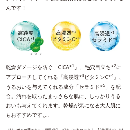
んです！
1
2
乾燥ダメージを防ぐ「CICA*
」、毛穴目立ち*
に
3
4
アプローチしてくれる「高浸透*
ビタミンC*
」、
5
うるおいを与えてくれる成分「セラミド*
」を配
合。汚れを取ったまっさらな肌に、しっかりうる
おいも与えてくれます。乾燥が気になる大人肌に
もおすすめですよ。
（*1ツボクサ葉エキス＝保湿成分 *2キメの乱れによる *3角層まで *4