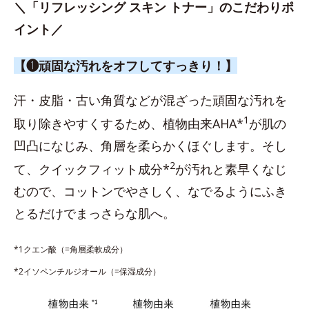
＼「リフレッシング スキン トナー」のこだわりポ
イント／
【❶頑固な汚れをオフしてすっきり！】
汗・皮脂・古い角質などが混ざった頑固な汚れを
1
取り除きやすくするため、植物由来AHA*
が肌の
凹凸になじみ、角層を柔らかくほぐします。そし
2
て、クイックフィット成分*
が汚れと素早くなじ
むので、コットンでやさしく、なでるようにふき
とるだけでまっさらな肌へ。
*1クエン酸（=角層柔軟成分）
*2イソペンチルジオール（=保湿成分）