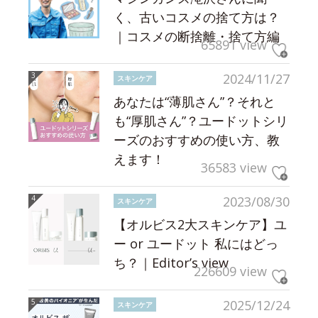
く、古いコスメの捨て方は？
｜コスメの断捨離・捨て方編
65891 view
2024/11/27
スキンケア
あなたは“薄肌さん”？それと
も“厚肌さん”？ユードットシリ
ーズのおすすめの使い方、教
えます！
36583 view
2023/08/30
スキンケア
【オルビス2大スキンケア】ユ
ー or ユードット 私にはどっ
ち？｜Editor’s view
226609 view
2025/12/24
スキンケア