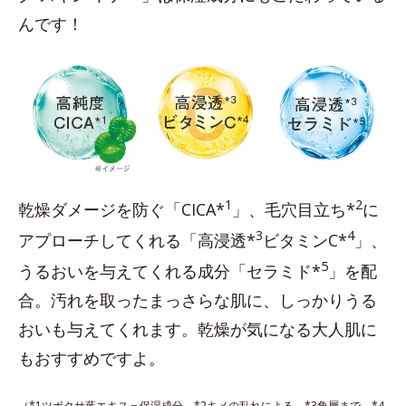
んです！
1
2
乾燥ダメージを防ぐ「CICA*
」、毛穴目立ち*
に
3
4
アプローチしてくれる「高浸透*
ビタミンC*
」、
5
うるおいを与えてくれる成分「セラミド*
」を配
合。汚れを取ったまっさらな肌に、しっかりうる
おいも与えてくれます。乾燥が気になる大人肌に
もおすすめですよ。
（*1ツボクサ葉エキス＝保湿成分 *2キメの乱れによる *3角層まで *4