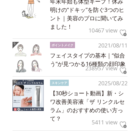
年末年始も体型キープ！休み
明けの“ドキッ”を防ぐ3つのヒ
ント｜美容のプロに聞いてみ
ました！
10467 view
2021/08/11
ポイントメイク
フェイスタイプの基本｜“似合
う”が見つかる16種類の顔印象
238957 view
2025/08/22
スキンケア
【30秒ショート動画】新・シ
ワ改善美容液「ザ リンクルセ
ラム」のおすすめの使い方っ
て？
5411 view