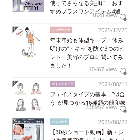
使ってさらなる美肌に！おす
すめプラスワンアイテム4選
1828 view
2025/12/25
インナーケア
年末年始も体型キープ！休み
明けの“ドキッ”を防ぐ3つのヒ
ント｜美容のプロに聞いてみ
ました！
10467 view
2021/08/11
ポイントメイク
フェイスタイプの基本｜“似合
う”が見つかる16種類の顔印象
238957 view
2025/08/22
スキンケア
【30秒ショート動画】新・シ