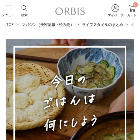
0
メニュー
検索
マイページ
カート
TOP
マガジン（美容情報・読み物）
ライフスタイルのまとめ
金ゴ