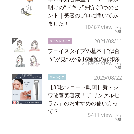
明けの“ドキッ”を防ぐ3つのヒ
ント｜美容のプロに聞いてみ
ました！
10467 view
2021/08/11
ポイントメイク
フェイスタイプの基本｜“似合
う”が見つかる16種類の顔印象
238957 view
2025/08/22
スキンケア
【30秒ショート動画】新・シ
ワ改善美容液「ザ リンクルセ
ラム」のおすすめの使い方っ
て？
5411 view