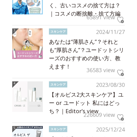
く、古いコスメの捨て方は？
｜コスメの断捨離・捨て方編
65891 view
2024/11/27
スキンケア
あなたは“薄肌さん”？それと
も“厚肌さん”？ユードットシリ
ーズのおすすめの使い方、教
えます！
36583 view
2023/08/30
スキンケア
【オルビス2大スキンケア】ユ
ー or ユードット 私にはどっ
ち？｜Editor’s view
226609 view
2025/12/24
スキンケア