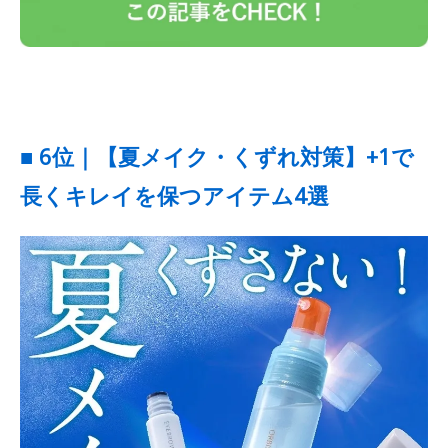
■ 6位｜【夏メイク・くずれ対策】+1で
長くキレイを保つアイテム4選