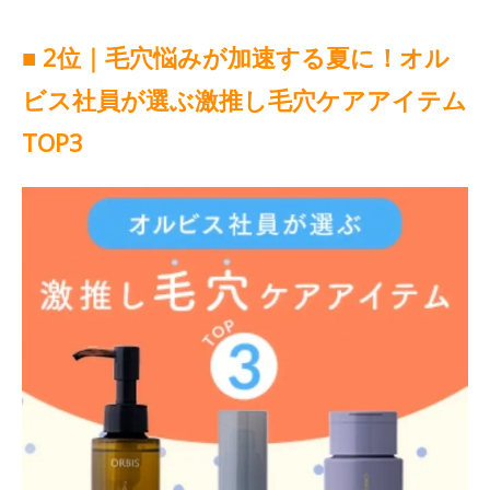
■ 2位｜毛穴悩みが加速する夏に！オル
ビス社員が選ぶ激推し毛穴ケアアイテム
TOP3