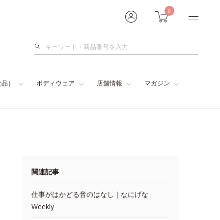
0
検
索
食品）
ボディウェア
店舗情報
マガジン
関連記事
仕事がはかどる音のはなし｜なにげな
Weekly