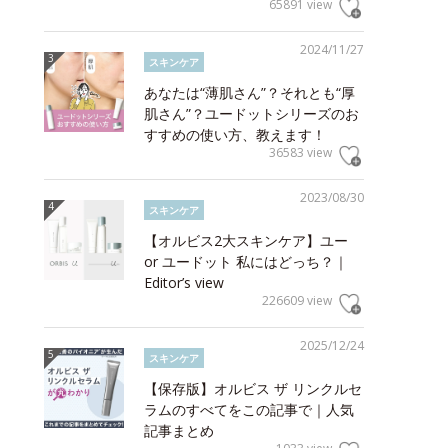
65891 view
2024/11/27
スキンケア
あなたは“薄肌さん”？それとも“厚
肌さん”？ユードットシリーズのお
すすめの使い方、教えます！
36583 view
2023/08/30
スキンケア
【オルビス2大スキンケア】ユー
or ユードット 私にはどっち？｜
Editor’s view
226609 view
2025/12/24
スキンケア
【保存版】オルビス ザ リンクルセ
ラムのすべてをこの記事で｜人気
記事まとめ