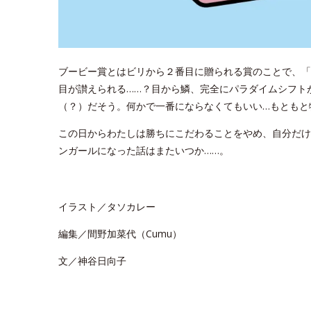
ブービー賞とはビリから２番目に贈られる賞のことで、「
目が讃えられる……？目から鱗、完全にパラダイムシフト
（？）だそう。何かで一番にならなくてもいい…もともと特別
この日からわたしは勝ちにこだわることをやめ、自分だけ
ンガールになった話はまたいつか……。
イラスト／タソカレー
編集／間野加菜代（Cumu）
文／神谷日向子