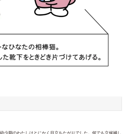
幼少期のわたしはとにかく目立ちたがりでした。何でも立候補し