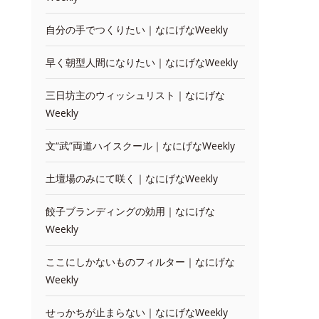
自分の手でつくりたい｜なにげなWeekly
早く朝型人間になりたい｜なにげなWeekly
三日坊主のウィッシュリスト｜なにげな
Weekly
文“武”両道ハイスクール｜なにげなWeekly
土壇場のみにて咲く｜なにげなWeekly
餃子ブランディングの効用｜なにげな
Weekly
ここにしかないものフィルター｜なにげな
Weekly
せっかちが止まらない｜なにげなWeekly