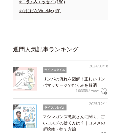
#コラム&エッセイ (180)
#なにげなWeekly (45)
週間人気記事ランキング
2024/03/18
ライフスタイル
リンパの流れを図解！正しいリン
パマッサージでむくみを解消
1833897 view
2025/12/11
ライフスタイル
マシンガンズ滝沢さんに聞く、古
いコスメの捨て方は？｜コスメの
断捨離・捨て方編