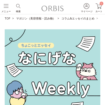
0
メニュー
検索
マイページ
カート
TOP
マガジン（美容情報・読み物）
コラム&エッセイのまとめ
No