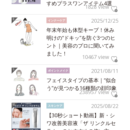
すめプラスワンアイテム4選
1828 view
2025/12/25
インナーケア
年末年始も体型キープ！休み
明けの“ドキッ”を防ぐ3つのヒ
ント｜美容のプロに聞いてみ
ました！
10467 view
2021/08/11
ポイントメイク
フェイスタイプの基本｜“似合
う”が見つかる16種類の顔印象
238957 view
2025/08/22
スキンケア
【30秒ショート動画】新・シ
ワ改善美容液「ザ リンクルセ