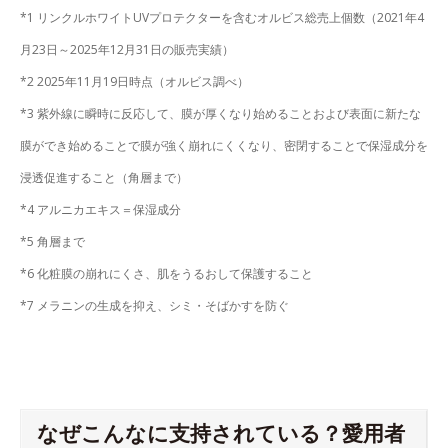
*1 リンクルホワイトUVプロテクターを含むオルビス総売上個数（2021年4
月23日～2025年12月31日の販売実績）
*2 2025年11月19日時点（オルビス調べ）
*3 紫外線に瞬時に反応して、膜が厚くなり始めることおよび表面に新たな
膜ができ始めることで膜が強く崩れにくくなり、密閉することで保湿成分を
浸透促進すること（角層まで）
*4 アルニカエキス＝保湿成分
*5 角層まで
*6 化粧膜の崩れにくさ、肌をうるおして保護すること
*7 メラニンの生成を抑え、シミ・そばかすを防ぐ
なぜこんなに支持されている？愛用者