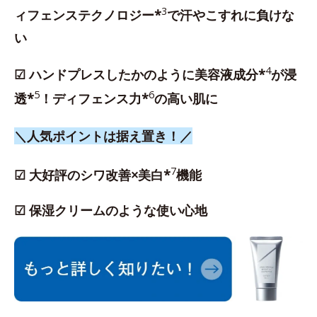
3
ィフェンステクノロジー*
で汗やこすれに負けな
い
4
☑ ハンドプレスしたかのように美容液成分*
が浸
5
6
透*
！ディフェンス力*
の高い肌に
＼人気ポイントは据え置き！／
7
☑ 大好評のシワ改善×美白*
機能
☑ 保湿クリームのような使い心地