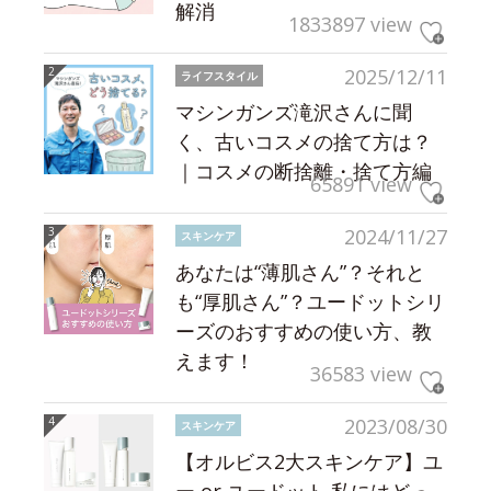
解消
1833897 view
2025/12/11
ライフスタイル
マシンガンズ滝沢さんに聞
く、古いコスメの捨て方は？
｜コスメの断捨離・捨て方編
65891 view
2024/11/27
スキンケア
あなたは“薄肌さん”？それと
も“厚肌さん”？ユードットシリ
ーズのおすすめの使い方、教
えます！
36583 view
2023/08/30
スキンケア
【オルビス2大スキンケア】ユ