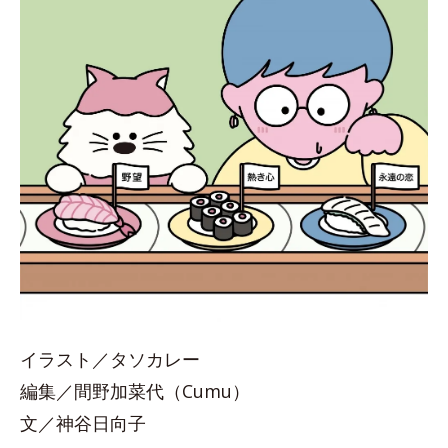
イラスト／タソカレー
編集／間野加菜代（Cumu）
文／神谷日向子