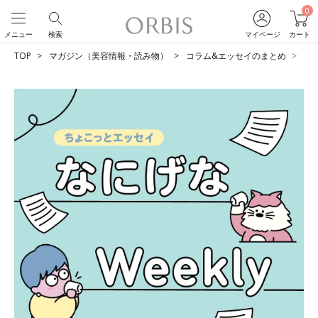
0
メニュー
検索
マイページ
カート
TOP
マガジン（美容情報・読み物）
コラム&エッセイのまとめ
人