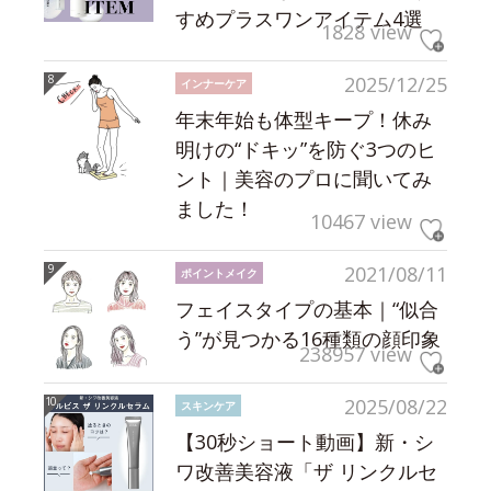
すめプラスワンアイテム4選
1828 view
2025/12/25
インナーケア
年末年始も体型キープ！休み
明けの“ドキッ”を防ぐ3つのヒ
ント｜美容のプロに聞いてみ
ました！
10467 view
2021/08/11
ポイントメイク
フェイスタイプの基本｜“似合
う”が見つかる16種類の顔印象
238957 view
2025/08/22
スキンケア
【30秒ショート動画】新・シ
ワ改善美容液「ザ リンクルセ