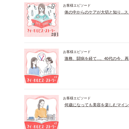
お客様エピソード
体の中からのケアが大切と知り…ス
お客様エピソード
激務、闘病を経て…。40代の今、再
お客様エピソード
何歳になっても美容を楽しむマイン