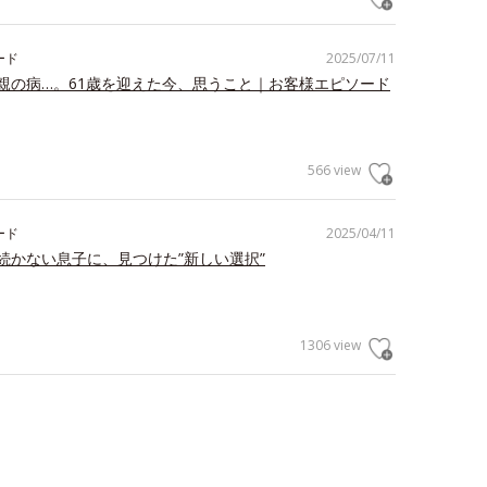
ード
2025/07/11
親の病…。61歳を迎えた今、思うこと｜お客様エピソード
566 view
ード
2025/04/11
続かない息子に、見つけた”新しい選択”
1306 view