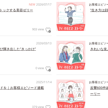
NEW
2026/07/17
お客様エピソ
トックする美容ゼリー
”生き方は
903 view
2026/03/13
お客様エピソ
び輝き出した“きっかけ”
きれいな友
0 view
2025/11/14
お客様エピソ
ドを｜お客様エピソード連載
反響600
ーリー
379 view