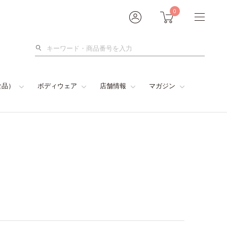
0
検
索
食品）
ボディウェア
店舗情報
マガジン