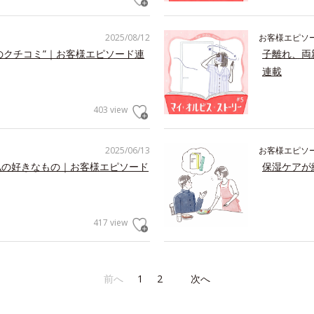
2025/08/12
お客様エピソ
のクチコミ”｜お客様エピソード連
子離れ、両
連載
403 view
2025/06/13
お客様エピソ
私の好きなもの｜お客様エピソード
保湿ケアが
417 view
前へ
1
2
次へ