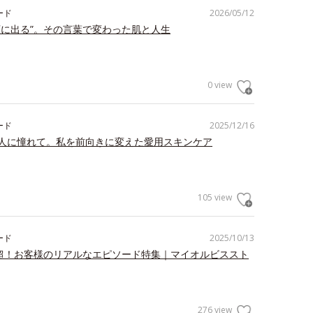
ード
2026/05/12
顔に出る”。その言葉で変わった肌と人生
0 view
ード
2025/12/16
人に憧れて。私を前向きに変えた愛用スキンケア
105 view
ード
2025/10/13
件超！お客様のリアルなエピソード特集｜マイオルビススト
276 view