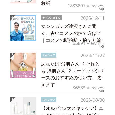
解消
1833897 view
2025/12/11
ライフスタイル
マシンガンズ滝沢さんに聞
く、古いコスメの捨て方は？
｜コスメの断捨離・捨て方編
65891 view
2024/11/27
スキンケア
あなたは“薄肌さん”？それと
も“厚肌さん”？ユードットシリ
ーズのおすすめの使い方、教
えます！
36583 view
2023/08/30
スキンケア
【オルビス2大スキンケア】ユ