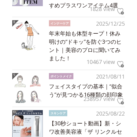
すめプラスワンアイテム4選
1828 view
2025/12/25
インナーケア
年末年始も体型キープ！休み
明けの“ドキッ”を防ぐ3つのヒ
ント｜美容のプロに聞いてみ
ました！
10467 view
2021/08/11
ポイントメイク
フェイスタイプの基本｜“似合
う”が見つかる16種類の顔印象
238957 view
2025/08/22
スキンケア
【30秒ショート動画】新・シ
ワ改善美容液「ザ リンクルセ