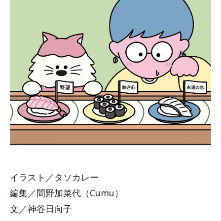
イラスト／タソカレー
編集／間野加菜代（Cumu）
文／神谷日向子