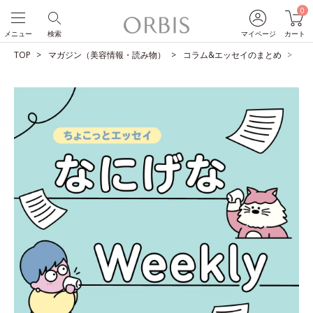
0
メニュー
検索
マイページ
カート
TOP
マガジン（美容情報・読み物）
コラム&エッセイのまとめ
人