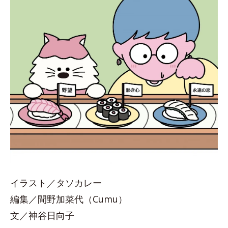
イラスト／タソカレー
編集／間野加菜代（Cumu）
文／神谷日向子