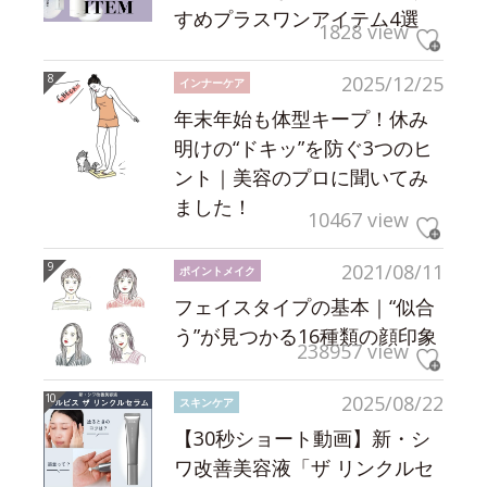
すめプラスワンアイテム4選
1828 view
2025/12/25
インナーケア
年末年始も体型キープ！休み
明けの“ドキッ”を防ぐ3つのヒ
ント｜美容のプロに聞いてみ
ました！
10467 view
2021/08/11
ポイントメイク
フェイスタイプの基本｜“似合
う”が見つかる16種類の顔印象
238957 view
2025/08/22
スキンケア
【30秒ショート動画】新・シ
ワ改善美容液「ザ リンクルセ