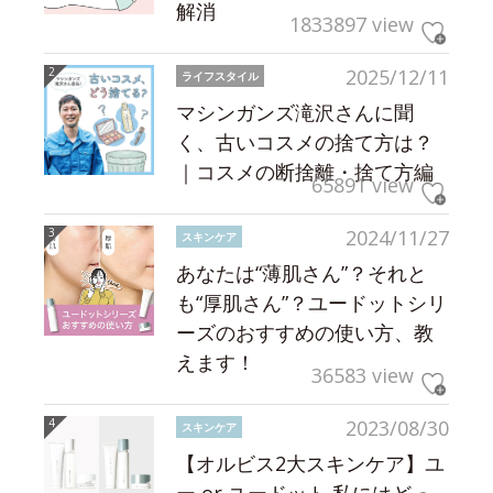
解消
1833897 view
2025/12/11
ライフスタイル
マシンガンズ滝沢さんに聞
く、古いコスメの捨て方は？
｜コスメの断捨離・捨て方編
65891 view
2024/11/27
スキンケア
あなたは“薄肌さん”？それと
も“厚肌さん”？ユードットシリ
ーズのおすすめの使い方、教
えます！
36583 view
2023/08/30
スキンケア
【オルビス2大スキンケア】ユ