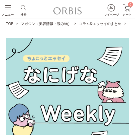
0
メニュー
検索
マイページ
カート
TOP
マガジン（美容情報・読み物）
コラム&エッセイのまとめ
人