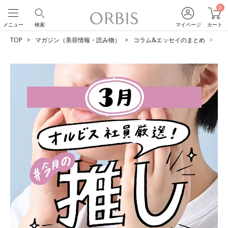
0
メニュー
検索
マイページ
カート
TOP
マガジン（美容情報・読み物）
コラム&エッセイのまとめ
O