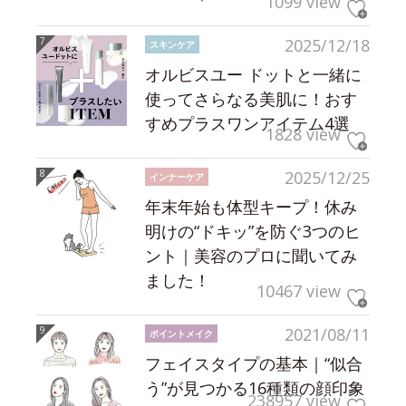
1099 view
2025/12/18
スキンケア
オルビスユー ドットと一緒に
使ってさらなる美肌に！おす
すめプラスワンアイテム4選
1828 view
2025/12/25
インナーケア
年末年始も体型キープ！休み
明けの“ドキッ”を防ぐ3つのヒ
ント｜美容のプロに聞いてみ
ました！
10467 view
2021/08/11
ポイントメイク
フェイスタイプの基本｜“似合
う”が見つかる16種類の顔印象
238957 view