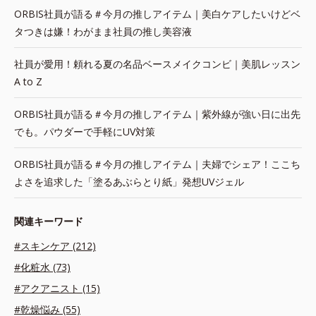
ORBIS社員が語る＃今月の推しアイテム｜美白ケアしたいけどベ
タつきは嫌！わがまま社員の推し美容液
社員が愛用！頼れる夏の名品ベースメイクコンビ｜美肌レッスン
A to Z
ORBIS社員が語る＃今月の推しアイテム｜紫外線が強い日に出先
でも。パウダーで手軽にUV対策
ORBIS社員が語る＃今月の推しアイテム｜夫婦でシェア！ここち
よさを追求した「塗るあぶらとり紙」発想UVジェル
関連キーワード
#スキンケア (212)
#化粧水 (73)
#アクアニスト (15)
#乾燥悩み (55)