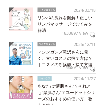
2024/03/18
ライフスタイル
リンパの流れを図解！正しい
リンパマッサージでむくみを
解消
1833897 view
2025/12/11
ライフスタイル
マシンガンズ滝沢さんに聞
く、古いコスメの捨て方は？
｜コスメの断捨離・捨て方編
65891 view
2024/11/27
スキンケア
あなたは“薄肌さん”？それと
も“厚肌さん”？ユードットシリ
ーズのおすすめの使い方、教
えます！