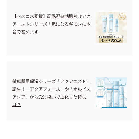
【べスコス受賞】高保湿敏感肌向けアク
アニストシリーズ！気になるギモンに本
音で答えます
敏感肌用保湿シリーズ「アクアニスト」
誕生！「アクアフォース」や「オルビス
アクア」から受け継いで進化した特長
は？