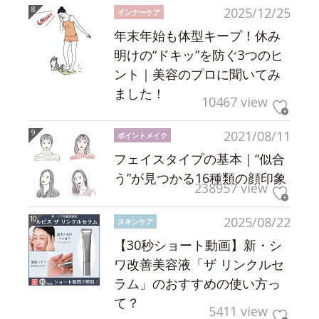
2025/12/25
インナーケア
年末年始も体型キープ！休み
明けの“ドキッ”を防ぐ3つのヒ
ント｜美容のプロに聞いてみ
ました！
10467 view
2021/08/11
ポイントメイク
フェイスタイプの基本｜“似合
う”が見つかる16種類の顔印象
238957 view
2025/08/22
スキンケア
【30秒ショート動画】新・シ
ワ改善美容液「ザ リンクルセ
ラム」のおすすめの使い方っ
て？
5411 view