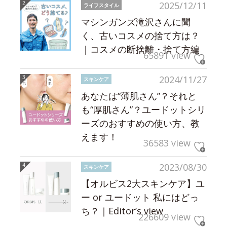
2025/12/11
ライフスタイル
マシンガンズ滝沢さんに聞
く、古いコスメの捨て方は？
｜コスメの断捨離・捨て方編
65891 view
2024/11/27
スキンケア
あなたは“薄肌さん”？それと
も“厚肌さん”？ユードットシリ
ーズのおすすめの使い方、教
えます！
36583 view
2023/08/30
スキンケア
【オルビス2大スキンケア】ユ
ー or ユードット 私にはどっ
ち？｜Editor’s view
226609 view