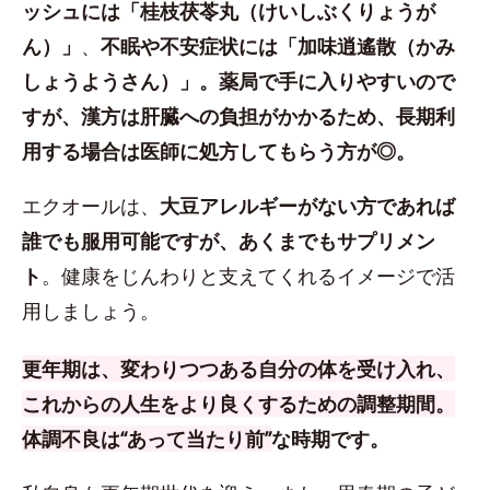
ッシュには「桂枝茯苓丸（けいしぶくりょうが
ん）」
、
不眠や不安症状には「加味逍遙散（かみ
しょうようさん）」
。薬局で手に入りやすいので
すが、
漢方は肝臓への負担がかかるため、長期利
用する場合は医師に処方してもらう方が◎
。
エクオールは、
大豆アレルギーがない方であれば
誰でも服用可能ですが、あくまでもサプリメン
ト
。
健康をじんわりと支えてくれるイメージで活
用しましょう。
更年期は、変わりつつある自分の体を受け入れ、
これからの人生をより良くするための調整期間。
体調不良は“あって当たり前”
な時期です。