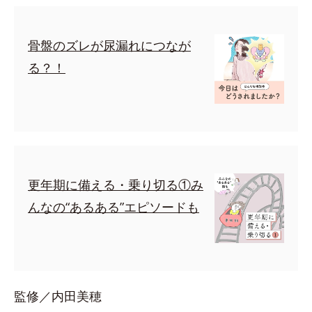
骨盤のズレが尿漏れにつなが
る？！
更年期に備える・乗り切る①み
んなの“あるある”エピソードも
監修／内田美穂