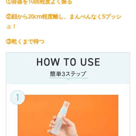
①容器を10回程度よく振る
②顔から20cm程度離し、まんべんなく5プッシ
ュ！
③乾くまで待つ