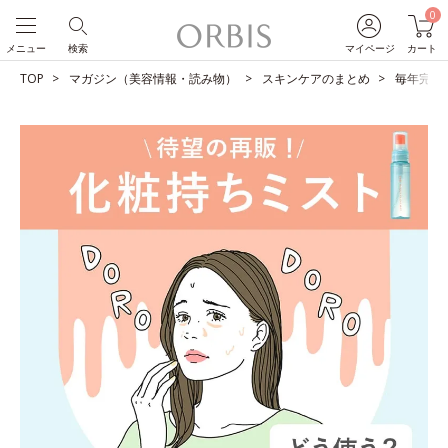
0
メニュー
検索
マイページ
カート
TOP
マガジン（美容情報・読み物）
スキンケアのまとめ
毎年完売