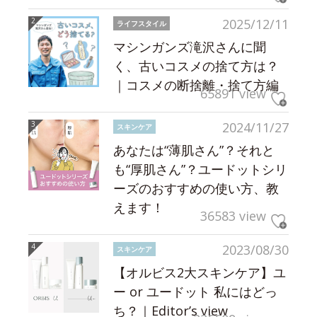
2025/12/11
ライフスタイル
マシンガンズ滝沢さんに聞
く、古いコスメの捨て方は？
｜コスメの断捨離・捨て方編
65891 view
2024/11/27
スキンケア
あなたは“薄肌さん”？それと
も“厚肌さん”？ユードットシリ
ーズのおすすめの使い方、教
えます！
36583 view
2023/08/30
スキンケア
【オルビス2大スキンケア】ユ
ー or ユードット 私にはどっ
ち？｜Editor’s view