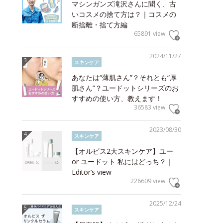
マシンガンズ滝沢さんに聞く、古
いコスメの捨て方は？｜コスメの
断捨離・捨て方編
65891 view
2024/11/27
スキンケア
あなたは“薄肌さん”？それとも“厚
肌さん”？ユードットシリーズのお
すすめの使い方、教えます！
36583 view
2023/08/30
スキンケア
【オルビス2大スキンケア】ユー
or ユードット 私にはどっち？｜
Editor’s view
226609 view
2025/12/24
スキンケア