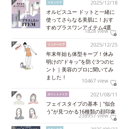
2025/12/18
スキンケア
オルビスユー ドットと一緒に
使ってさらなる美肌に！おす
すめプラスワンアイテム4選
1828 view
2025/12/25
インナーケア
年末年始も体型キープ！休み
明けの“ドキッ”を防ぐ3つのヒ
ント｜美容のプロに聞いてみ
ました！
10467 view
2021/08/11
ポイントメイク
フェイスタイプの基本｜“似合
う”が見つかる16種類の顔印象
238957 view
スキンケア