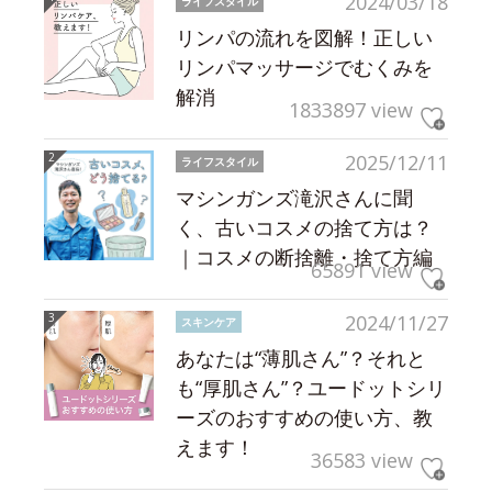
2024/03/18
ライフスタイル
リンパの流れを図解！正しい
リンパマッサージでむくみを
解消
1833897 view
2025/12/11
ライフスタイル
マシンガンズ滝沢さんに聞
く、古いコスメの捨て方は？
｜コスメの断捨離・捨て方編
65891 view
2024/11/27
スキンケア
あなたは“薄肌さん”？それと
も“厚肌さん”？ユードットシリ
ーズのおすすめの使い方、教
えます！
36583 view