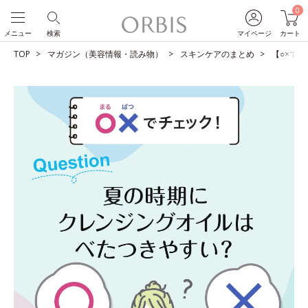
0
メニュー
検索
マイページ
カート
TOP
マガジン（美容情報・読み物）
スキンケアのまとめ
【○×で