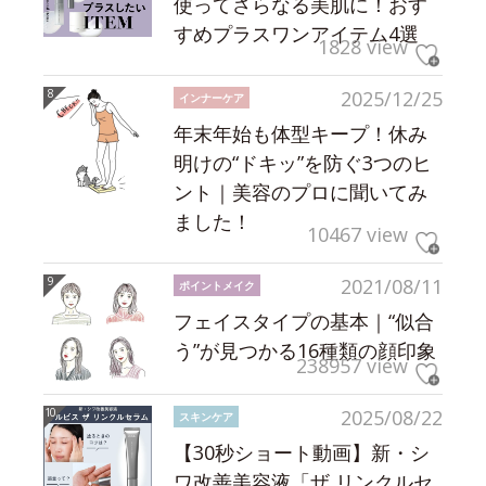
使ってさらなる美肌に！おす
すめプラスワンアイテム4選
1828 view
2025/12/25
インナーケア
年末年始も体型キープ！休み
明けの“ドキッ”を防ぐ3つのヒ
ント｜美容のプロに聞いてみ
ました！
10467 view
2021/08/11
ポイントメイク
フェイスタイプの基本｜“似合
う”が見つかる16種類の顔印象
238957 view
2025/08/22
スキンケア
【30秒ショート動画】新・シ
ワ改善美容液「ザ リンクルセ