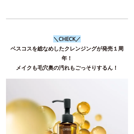
＼CHECK／
ベスコスを総なめしたクレンジングが発売１周
年！
メイクも毛穴奥の汚れもごっそりするん！