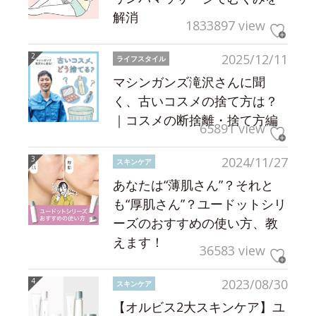
解消
1833897 view
2025/12/11
ライフスタイル
マシンガンズ滝沢さんに聞
く、古いコスメの捨て方は？
｜コスメの断捨離・捨て方編
65891 view
2024/11/27
スキンケア
あなたは“薄肌さん”？それと
も“厚肌さん”？ユードットシリ
ーズのおすすめの使い方、教
えます！
36583 view
2023/08/30
スキンケア
【オルビス2大スキンケア】ユ