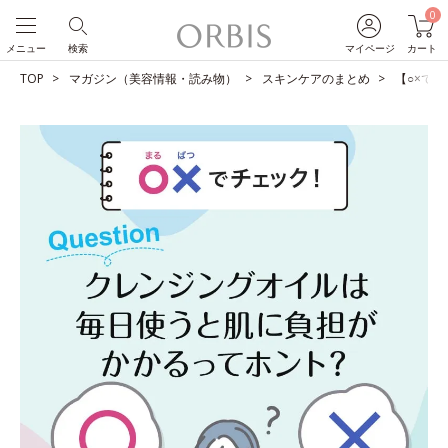
0
メニュー
検索
マイページ
カート
TOP
マガジン（美容情報・読み物）
スキンケアのまとめ
【○×で