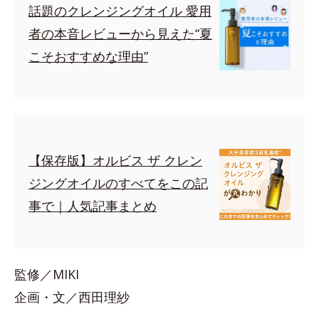
話題のクレンジングオイル 愛用
者の本音レビューから見えた“夏
こそおすすめな理由”
【保存版】オルビス ザ クレン
ジングオイルのすべてをこの記
事で｜人気記事まとめ
監修／MIKI
企画・文／西田理紗