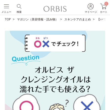
0
メニュー
検索
マイページ
カート
TOP
マガジン（美容情報・読み物）
スキンケアのまとめ
【○×で