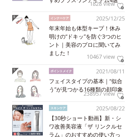
1828 view
2025/12/25
インナーケア
年末年始も体型キープ！休み
明けの“ドキッ”を防ぐ3つのヒ
ント｜美容のプロに聞いてみ
ました！
10467 view
2021/08/11
ポイントメイク
フェイスタイプの基本｜“似合
う”が見つかる16種類の顔印象
238957 view
2025/08/22
スキンケア
【30秒ショート動画】新・シ
ワ改善美容液「ザ リンクルセ
ラム」のおすすめの使い方っ