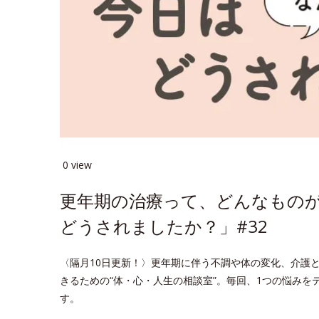
0 view
更年期の治療って、どんなもの
どうされましたか？」#32
〈隔月10日更新！〉更年期に伴う不調や体の変化、介護
きるための“体・心・人生の相談室”。毎回、1つの悩み
す。