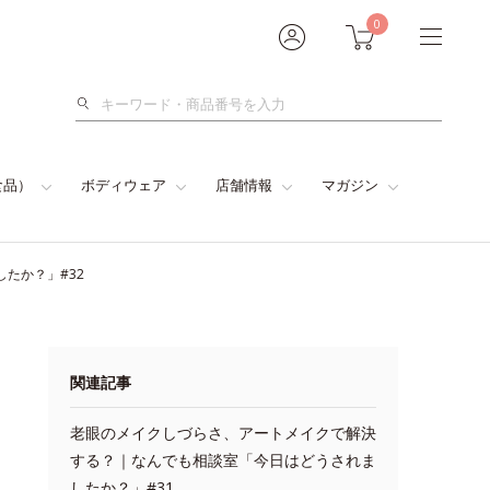
0
検
索
食品）
ボディウェア
店舗情報
マガジン
たか？」#32
関連記事
老眼のメイクしづらさ、アートメイクで解決
する？｜なんでも相談室「今日はどうされま
したか？」#31