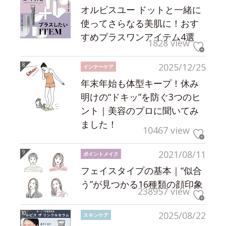
オルビスユー ドットと一緒に
使ってさらなる美肌に！おす
すめプラスワンアイテム4選
1828 view
2025/12/25
インナーケア
年末年始も体型キープ！休み
明けの“ドキッ”を防ぐ3つのヒ
ント｜美容のプロに聞いてみ
ました！
10467 view
2021/08/11
ポイントメイク
フェイスタイプの基本｜“似合
う”が見つかる16種類の顔印象
238957 view
2025/08/22
スキンケア