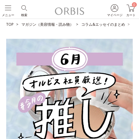
0
メニュー
検索
マイページ
カート
TOP
マガジン（美容情報・読み物）
コラム&エッセイのまとめ
O