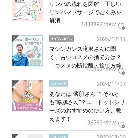
リンパの流れを図解！正しい
リンパマッサージでむくみを
解消
1833897 view
2025/12/11
ライフスタイル
マシンガンズ滝沢さんに聞
く、古いコスメの捨て方は？
｜コスメの断捨離・捨て方編
65891 view
2024/11/27
スキンケア
あなたは“薄肌さん”？それと
も“厚肌さん”？ユードットシリ
ーズのおすすめの使い方、教
えます！
36583 view
2023/08/30
スキンケア