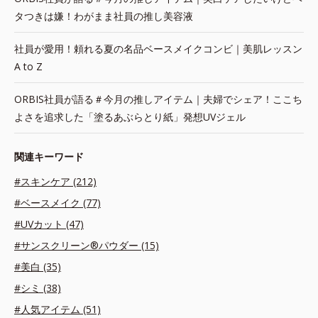
タつきは嫌！わがまま社員の推し美容液
社員が愛用！頼れる夏の名品ベースメイクコンビ｜美肌レッスン
A to Z
ORBIS社員が語る＃今月の推しアイテム｜夫婦でシェア！ここち
よさを追求した「塗るあぶらとり紙」発想UVジェル
関連キーワード
#スキンケア (212)
#ベースメイク (77)
#UVカット (47)
#サンスクリーン®パウダー (15)
#美白 (35)
#シミ (38)
#人気アイテム (51)