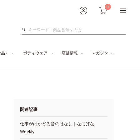
0
検
索
食品）
ボディウェア
店舗情報
マガジン
関連記事
仕事がはかどる音のはなし｜なにげな
Weekly