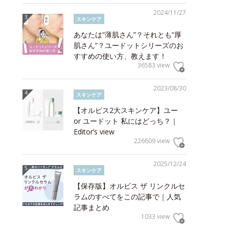
2024/11/27
スキンケア
あなたは“薄肌さん”？それとも“厚
肌さん”？ユードットシリーズのお
すすめの使い方、教えます！
36583 view
2023/08/30
スキンケア
【オルビス2大スキンケア】ユー
or ユードット 私にはどっち？｜
Editor’s view
226609 view
2025/12/24
スキンケア
【保存版】オルビス ザ リンクルセ
ラムのすべてをこの記事で｜人気
記事まとめ
1033 view