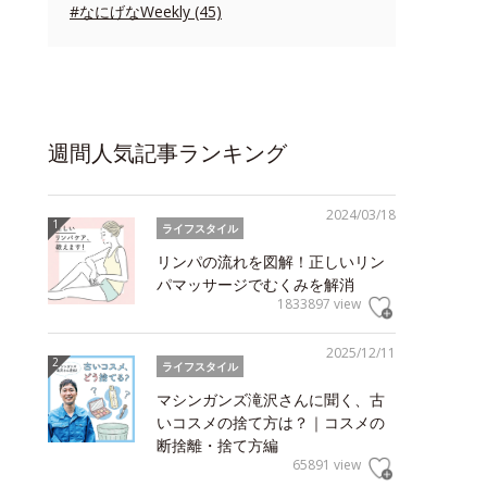
#なにげなWeekly (45)
週間人気記事ランキング
2024/03/18
ライフスタイル
リンパの流れを図解！正しいリン
パマッサージでむくみを解消
1833897 view
2025/12/11
ライフスタイル
マシンガンズ滝沢さんに聞く、古
いコスメの捨て方は？｜コスメの
断捨離・捨て方編
65891 view