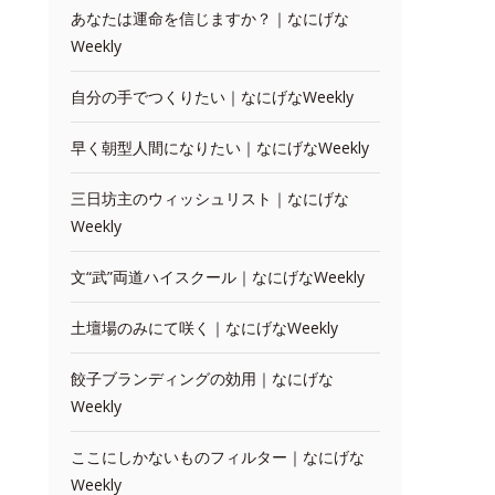
あなたは運命を信じますか？｜なにげな
Weekly
自分の手でつくりたい｜なにげなWeekly
早く朝型人間になりたい｜なにげなWeekly
三日坊主のウィッシュリスト｜なにげな
Weekly
文“武”両道ハイスクール｜なにげなWeekly
土壇場のみにて咲く｜なにげなWeekly
餃子ブランディングの効用｜なにげな
Weekly
ここにしかないものフィルター｜なにげな
Weekly