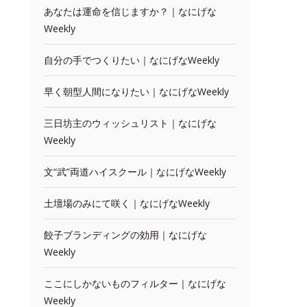
あなたは運命を信じますか？｜なにげな
Weekly
自分の手でつくりたい｜なにげなWeekly
早く朝型人間になりたい｜なにげなWeekly
三日坊主のウィッシュリスト｜なにげな
Weekly
文“武”両道ハイスクール｜なにげなWeekly
土壇場のみにて咲く｜なにげなWeekly
餃子ブランディングの効用｜なにげな
Weekly
ここにしかないものフィルター｜なにげな
Weekly