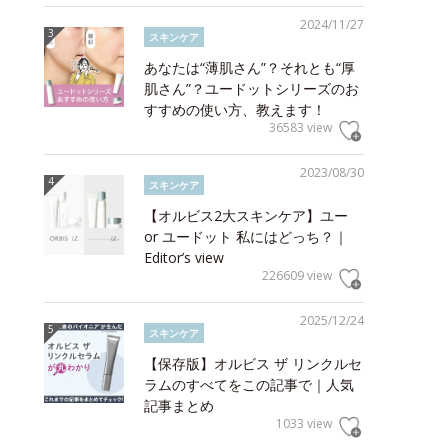
2024/11/27
スキンケア
あなたは“薄肌さん”？それとも“厚
肌さん”？ユードットシリーズのお
すすめの使い方、教えます！
36583 view
2023/08/30
スキンケア
【オルビス2大スキンケア】ユー
or ユードット 私にはどっち？｜
Editor’s view
226609 view
2025/12/24
スキンケア
【保存版】オルビス ザ リンクルセ
ラムのすべてをこの記事で｜人気
記事まとめ
1033 view