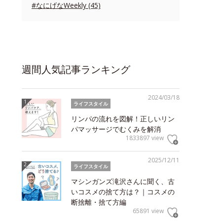
#なにげなWeekly (45)
週間人気記事ランキング
2024/03/18
ライフスタイル
リンパの流れを図解！正しいリン
パマッサージでむくみを解消
1833897 view
2025/12/11
ライフスタイル
マシンガンズ滝沢さんに聞く、古
いコスメの捨て方は？｜コスメの
断捨離・捨て方編
65891 view