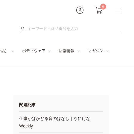
0
検
索
食品）
ボディウェア
店舗情報
マガジン
関連記事
仕事がはかどる音のはなし｜なにげな
Weekly