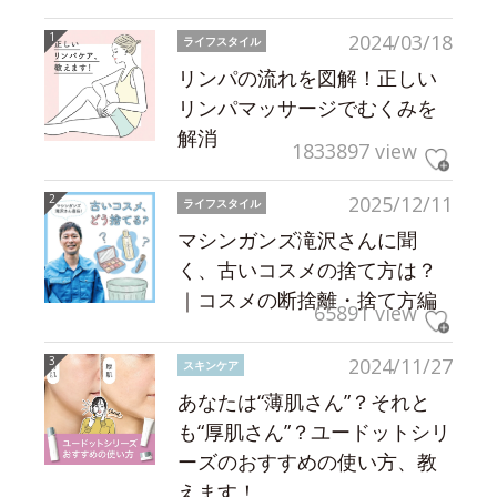
2024/03/18
ライフスタイル
リンパの流れを図解！正しい
リンパマッサージでむくみを
解消
1833897 view
2025/12/11
ライフスタイル
マシンガンズ滝沢さんに聞
く、古いコスメの捨て方は？
｜コスメの断捨離・捨て方編
65891 view
2024/11/27
スキンケア
あなたは“薄肌さん”？それと
も“厚肌さん”？ユードットシリ
ーズのおすすめの使い方、教
えます！