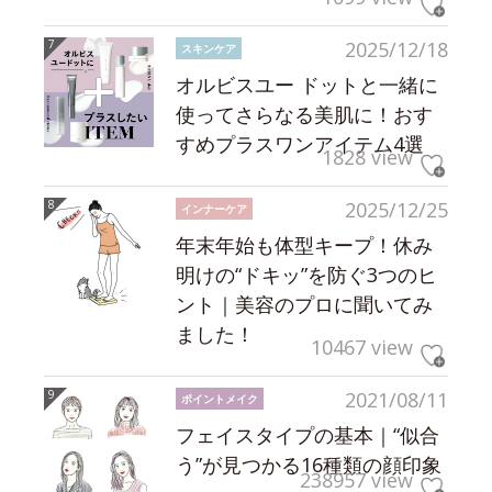
2025/12/18
スキンケア
オルビスユー ドットと一緒に
使ってさらなる美肌に！おす
すめプラスワンアイテム4選
1828 view
2025/12/25
インナーケア
年末年始も体型キープ！休み
明けの“ドキッ”を防ぐ3つのヒ
ント｜美容のプロに聞いてみ
ました！
10467 view
2021/08/11
ポイントメイク
フェイスタイプの基本｜“似合
う”が見つかる16種類の顔印象
238957 view