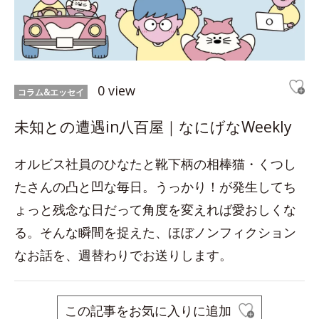
0 view
コラム&エッセイ
未知との遭遇in八百屋｜なにげなWeekly
オルビス社員のひなたと靴下柄の相棒猫・くつし
たさんの凸と凹な毎日。うっかり！が発生してち
ょっと残念な日だって角度を変えれば愛おしくな
る。そんな瞬間を捉えた、ほぼノンフィクション
なお話を、週替わりでお送りします。
この記事をお気に入りに追加