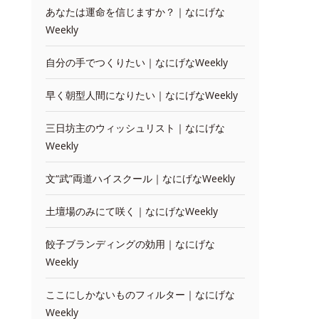
あなたは運命を信じますか？｜なにげな
Weekly
自分の手でつくりたい｜なにげなWeekly
早く朝型人間になりたい｜なにげなWeekly
三日坊主のウィッシュリスト｜なにげな
Weekly
文“武”両道ハイスクール｜なにげなWeekly
土壇場のみにて咲く｜なにげなWeekly
餃子ブランディングの効用｜なにげな
Weekly
ここにしかないものフィルター｜なにげな
Weekly