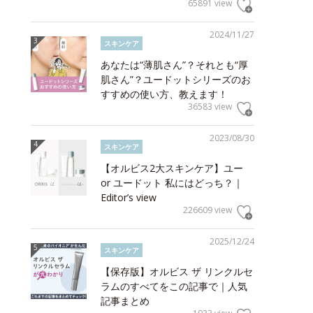
65891 view
2024/11/27
スキンケア
あなたは“薄肌さん”？それとも“厚
肌さん”？ユードットシリーズのお
すすめの使い方、教えます！
36583 view
2023/08/30
スキンケア
【オルビス2大スキンケア】ユー
or ユードット 私にはどっち？｜
Editor’s view
226609 view
2025/12/24
スキンケア
【保存版】オルビス ザ リンクルセ
ラムのすべてをこの記事で｜人気
記事まとめ