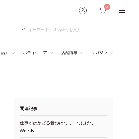
0
検
索
食品）
ボディウェア
店舗情報
マガジン
関連記事
仕事がはかどる音のはなし｜なにげな
Weekly