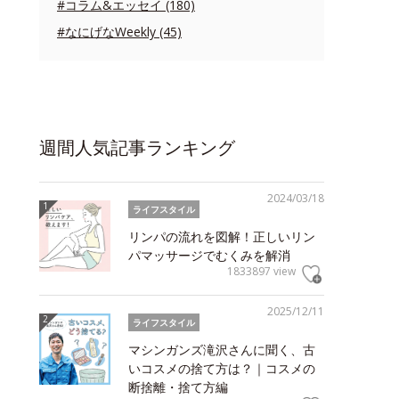
#コラム&エッセイ (180)
#なにげなWeekly (45)
週間人気記事ランキング
2024/03/18
ライフスタイル
リンパの流れを図解！正しいリン
パマッサージでむくみを解消
1833897 view
2025/12/11
ライフスタイル
マシンガンズ滝沢さんに聞く、古
いコスメの捨て方は？｜コスメの
断捨離・捨て方編