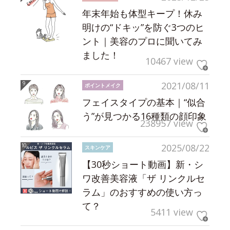
年末年始も体型キープ！休み
明けの“ドキッ”を防ぐ3つのヒ
ント｜美容のプロに聞いてみ
ました！
10467 view
2021/08/11
ポイントメイク
フェイスタイプの基本｜“似合
う”が見つかる16種類の顔印象
238957 view
2025/08/22
スキンケア
【30秒ショート動画】新・シ
ワ改善美容液「ザ リンクルセ
ラム」のおすすめの使い方っ
て？
5411 view