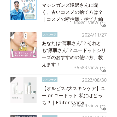
マシンガンズ滝沢さんに聞
く、古いコスメの捨て方は？
｜コスメの断捨離・捨て方編
65891 view
2024/11/27
スキンケア
あなたは“薄肌さん”？それと
も“厚肌さん”？ユードットシリ
ーズのおすすめの使い方、教
えます！
36583 view
2023/08/30
スキンケア
【オルビス2大スキンケア】ユ
ー or ユードット 私にはどっ
ち？｜Editor’s view
226609 view