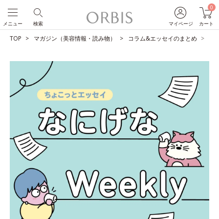
0
メニュー
検索
マイページ
カート
TOP
マガジン（美容情報・読み物）
コラム&エッセイのまとめ
太