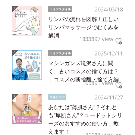
2024/03/18
ライフスタイル
リンパの流れを図解！正しい
リンパマッサージでむくみを
解消
1833897 view
2025/12/11
ライフスタイル
マシンガンズ滝沢さんに聞
く、古いコスメの捨て方は？
｜コスメの断捨離・捨て方編
65891 view
2024/11/27
スキンケア
あなたは“薄肌さん”？それと
も“厚肌さん”？ユードットシリ
ーズのおすすめの使い方、教
えます！
36583 view