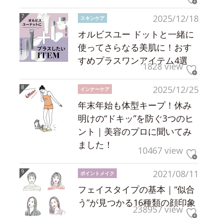
2025/12/18
スキンケア
オルビスユー ドットと一緒に
使ってさらなる美肌に！おす
すめプラスワンアイテム4選
1828 view
2025/12/25
インナーケア
年末年始も体型キープ！休み
明けの“ドキッ”を防ぐ3つのヒ
ント｜美容のプロに聞いてみ
ました！
10467 view
2021/08/11
ポイントメイク
フェイスタイプの基本｜“似合
う”が見つかる16種類の顔印象
238957 view