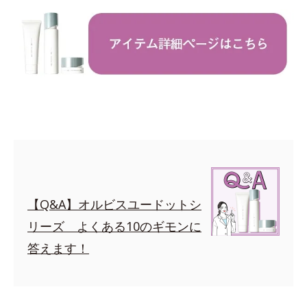
【Q&A】オルビスユードットシ
リーズ よくある10のギモンに
答えます！