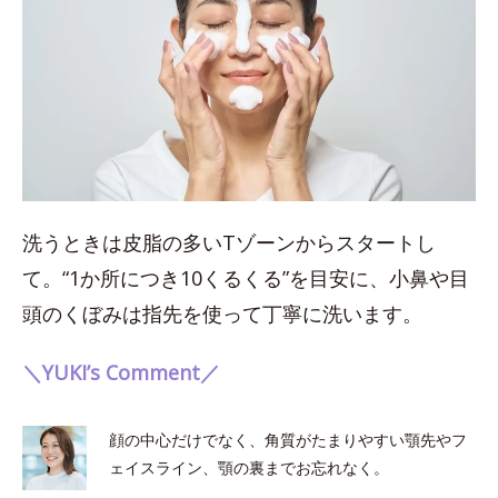
洗うときは皮脂の多いTゾーンからスタートし
て。“1か所につき10くるくる”を目安に、小鼻や目
頭のくぼみは指先を使って丁寧に洗います。
＼YUKI’s Comment／
顔の中心だけでなく、角質がたまりやすい顎先やフ
ェイスライン、顎の裏までお忘れなく。