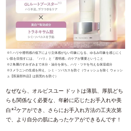
※1 ハリや透明感の低下により立体感がない印象になる、ゆるみ印象を感じにく
い肌を目指すには、「ハリ」と「透明感」のケアが重要ということ
※2 角層のすみずみまで水分・油分を保ち、ハリ・ツヤを与える保湿成分
※3 メラニンの生成を抑え、シミ・ソバカスを防ぐ（ウォッシュを除く ウォッシ
ュ【医薬部外品】は肌荒れを防ぐ）
なぜなら、オルビスユー ドットは薄肌、厚肌どち
らも関係なく必要な、年齢に応じたお手入れや美
2
白*
ケアができ、さらにお手入れ方法の工夫次第
で、より自分の肌にあったケアができるんです！