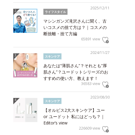
2025/12/11
ライフスタイル
マシンガンズ滝沢さんに聞く、古
いコスメの捨て方は？｜コスメの
断捨離・捨て方編
65891 view
2024/11/27
スキンケア
あなたは“薄肌さん”？それとも“厚
肌さん”？ユードットシリーズのお
すすめの使い方、教えます！
36583 view
2023/08/30
スキンケア
【オルビス2大スキンケア】ユー
or ユードット 私にはどっち？｜
Editor’s view
226609 view