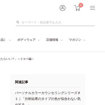
0
検
索
食品）
ボディウェア
店舗情報
マガジン
れたらいい？」～イエベ編～
関連記事
パーソナルカラーカウンセリングシリーズ＃
１｜「分析結果のタイプの色が似合わない気
がする…」