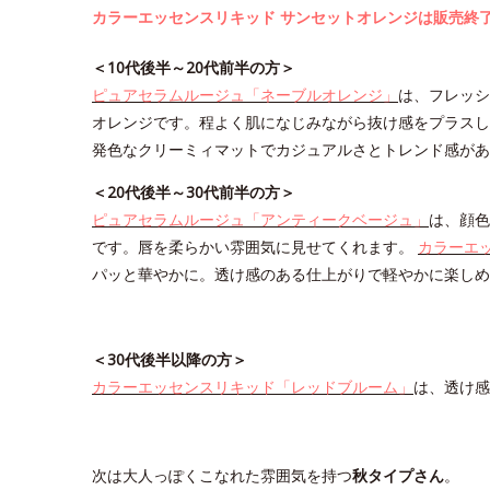
カラーエッセンスリキッド サンセットオレンジは販売終
＜10代後半～20代前半の方＞
ピュアセラムルージュ「ネーブルオレンジ」
は、フレッシ
オレンジです。程よく肌になじみながら抜け感をプラスし
発色なクリーミィマットでカジュアルさとトレンド感があ
＜20代後半～30代前半の方＞
ピュアセラムルージュ「アンティークベージュ」
は、顔色
です。唇を柔らかい雰囲気に見せてくれます。
カラーエ
パッと華やかに。透け感のある仕上がりで軽やかに楽しめ
＜30代後半以降の方＞
カラーエッセンスリキッド「レッドブルーム」
は、透け感
次は大人っぽくこなれた雰囲気を持つ
秋タイプさん
。