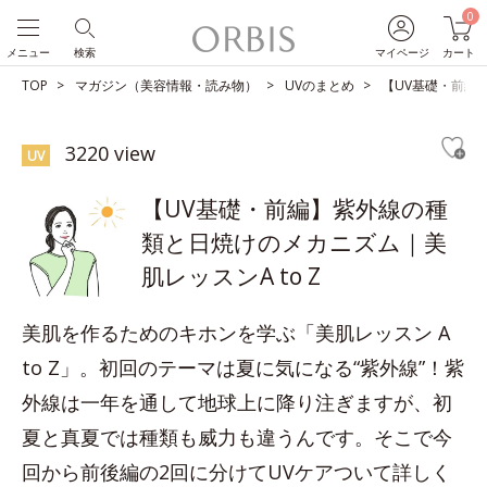
0
メニュー
検索
マイページ
カート
TOP
マガジン（美容情報・読み物）
UVのまとめ
【UV基礎・前編
3220 view
UV
【UV基礎・前編】紫外線の種
類と日焼けのメカニズム｜美
肌レッスンA to Z
美肌を作るためのキホンを学ぶ「美肌レッスン A
to Z」。初回のテーマは夏に気になる“紫外線”！紫
外線は一年を通して地球上に降り注ぎますが、初
夏と真夏では種類も威力も違うんです。そこで今
回から前後編の2回に分けてUVケアついて詳しく