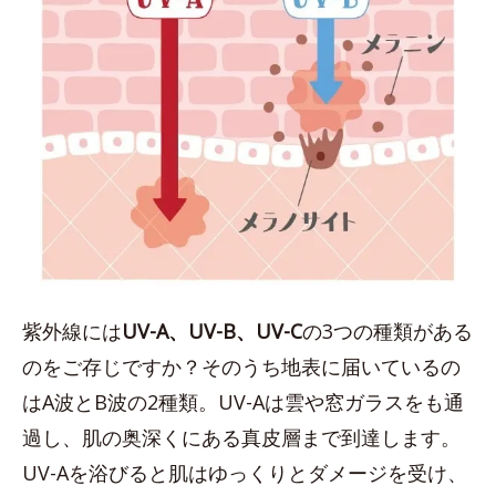
紫外線には
UV-A、UV-B、UV-C
の3つの種類がある
のをご存じですか？そのうち地表に届いているの
はA波とB波の2種類。UV-Aは雲や窓ガラスをも通
過し、肌の奥深くにある真皮層まで到達します。
UV-Aを浴びると肌はゆっくりとダメージを受け、