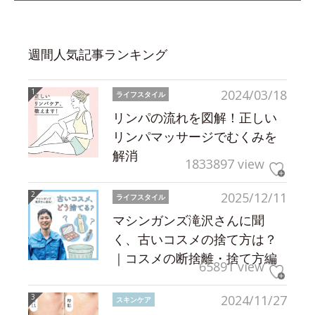
週間人気記事ランキング
2024/03/18
ライフスタイル
リンパの流れを図解！正しい
リンパマッサージでむくみを
解消
1833897 view
2025/12/11
ライフスタイル
マシンガンズ滝沢さんに聞
く、古いコスメの捨て方は？
｜コスメの断捨離・捨て方編
65891 view
2024/11/27
スキンケア