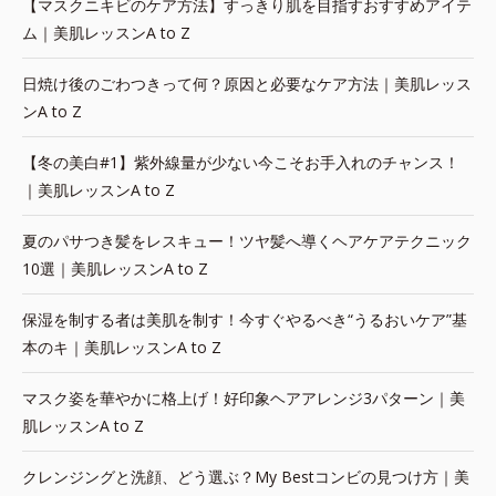
【マスクニキビのケア方法】すっきり肌を目指すおすすめアイテ
ム｜美肌レッスンA to Z
日焼け後のごわつきって何？原因と必要なケア方法｜美肌レッス
ンA to Z
【冬の美白#1】紫外線量が少ない今こそお手入れのチャンス！
｜美肌レッスンA to Z
夏のパサつき髪をレスキュー！ツヤ髪へ導くヘアケアテクニック
10選｜美肌レッスンA to Z
保湿を制する者は美肌を制す！今すぐやるべき“うるおいケア”基
本のキ｜美肌レッスンA to Z
マスク姿を華やかに格上げ！好印象ヘアアレンジ3パターン｜美
肌レッスンA to Z
クレンジングと洗顔、どう選ぶ？My Bestコンビの見つけ方｜美