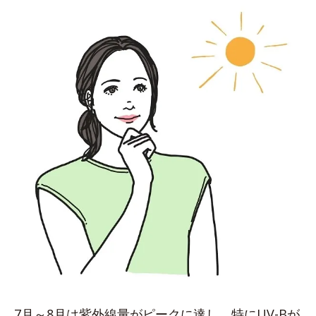
7月～8月は紫外線量がピークに達し、特にUV-Bが