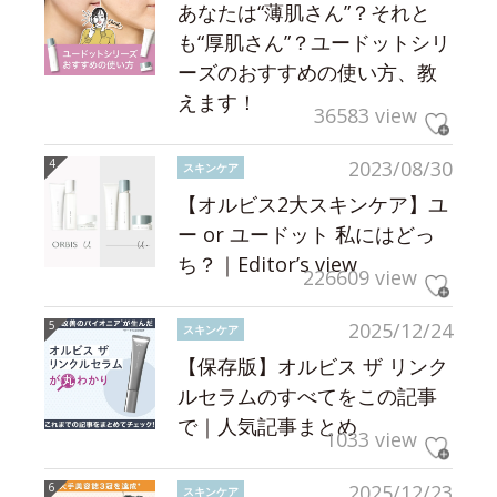
あなたは“薄肌さん”？それと
も“厚肌さん”？ユードットシリ
ーズのおすすめの使い方、教
えます！
36583 view
2023/08/30
スキンケア
【オルビス2大スキンケア】ユ
ー or ユードット 私にはどっ
ち？｜Editor’s view
226609 view
2025/12/24
スキンケア
【保存版】オルビス ザ リンク
ルセラムのすべてをこの記事
で｜人気記事まとめ
1033 view
2025/12/23
スキンケア