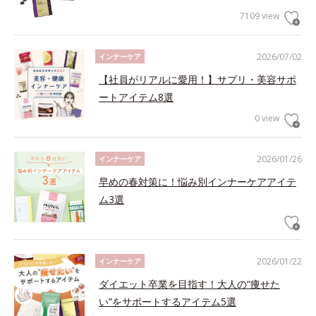
7109 view
2026/07/02
インナーケア
【社員がリアルに愛用！】サプリ・美容サポ
ートアイテム8選
0 view
2026/01/26
インナーケア
早めの春対策に！悩み別インナーケアアイテ
ム3選
2026/01/22
インナーケア
ダイエット卒業を目指す！大人の“痩せた
い”をサポートするアイテム5選