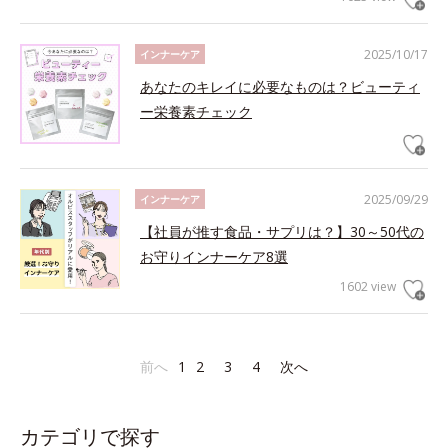
2025/10/17
インナーケア
あなたのキレイに必要なものは？ビューティ
ー栄養素チェック
2025/09/29
インナーケア
【社員が推す食品・サプリは？】30～50代の
お守りインナーケア8選
1602 view
前へ
1
2
3
4
次へ
カテゴリで探す