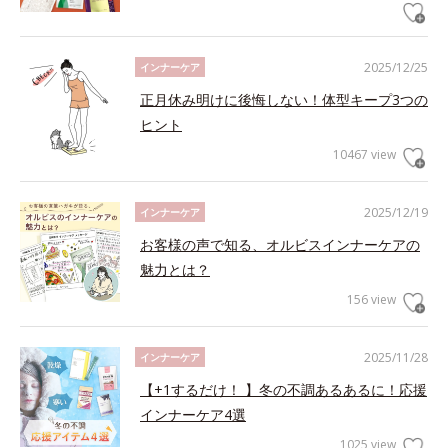
2025/12/25
インナーケア
正月休み明けに後悔しない！体型キープ3つの
ヒント
10467 view
2025/12/19
インナーケア
お客様の声で知る、オルビスインナーケアの
魅力とは？
156 view
2025/11/28
インナーケア
【+1するだけ！ 】冬の不調あるあるに！応援
インナーケア4選
1025 view