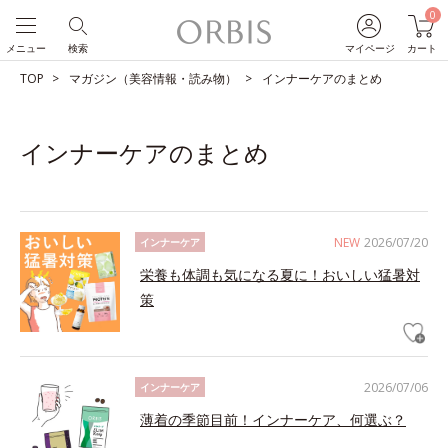
0
メニュー
検索
マイページ
カート
TOP
マガジン（美容情報・読み物）
インナーケアのまとめ
インナーケアのまとめ
NEW
2026/07/20
インナーケア
栄養も体調も気になる夏に！おいしい猛暑対
策
2026/07/06
インナーケア
薄着の季節目前！インナーケア、何選ぶ？