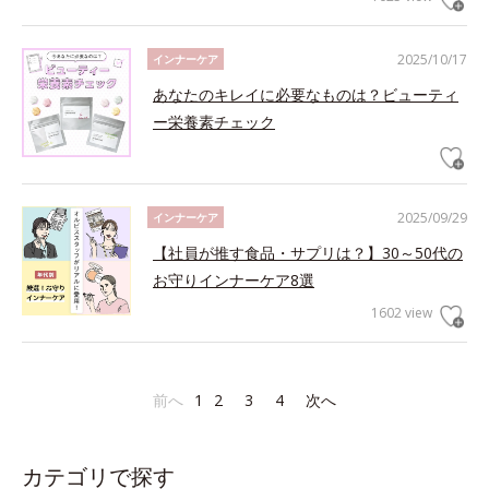
2025/10/17
インナーケア
あなたのキレイに必要なものは？ビューティ
ー栄養素チェック
2025/09/29
インナーケア
【社員が推す食品・サプリは？】30～50代の
お守りインナーケア8選
1602 view
前へ
1
2
3
4
次へ
カテゴリで探す