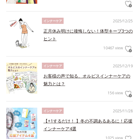
2025/12/25
インナーケア
正月休み明けに後悔しない！体型キープ3つの
ヒント
10467 view
2025/12/19
インナーケア
お客様の声で知る、オルビスインナーケアの
魅力とは？
156 view
2025/11/28
インナーケア
【+1するだけ！ 】冬の不調あるあるに！応援
インナーケア4選
1025 view