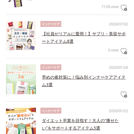
7109 view
2026/07/02
インナーケア
【社員がリアルに愛用！】サプリ・美容サポ
ートアイテム8選
0 view
2026/01/26
インナーケア
早めの春対策に！悩み別インナーケアアイテ
ム3選
2026/01/22
インナーケア
ダイエット卒業を目指す！大人の“痩せた
い”をサポートするアイテム5選