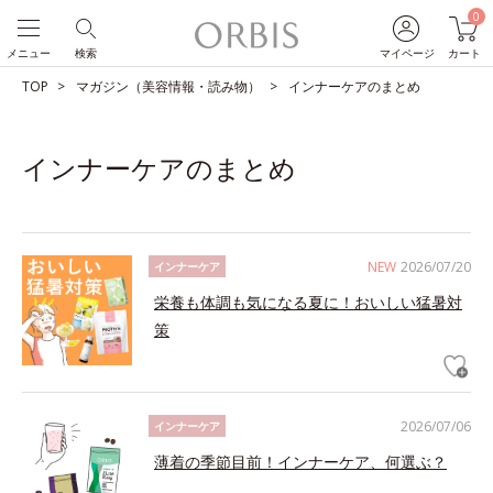
0
メニュー
検索
マイページ
カート
TOP
マガジン（美容情報・読み物）
インナーケアのまとめ
インナーケアのまとめ
NEW
2026/07/20
インナーケア
栄養も体調も気になる夏に！おいしい猛暑対
策
2026/07/06
インナーケア
薄着の季節目前！インナーケア、何選ぶ？