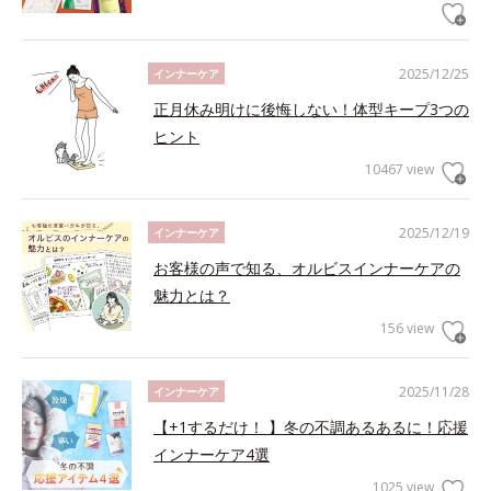
2025/12/25
インナーケア
正月休み明けに後悔しない！体型キープ3つの
ヒント
10467 view
2025/12/19
インナーケア
お客様の声で知る、オルビスインナーケアの
魅力とは？
156 view
2025/11/28
インナーケア
【+1するだけ！ 】冬の不調あるあるに！応援
インナーケア4選
1025 view