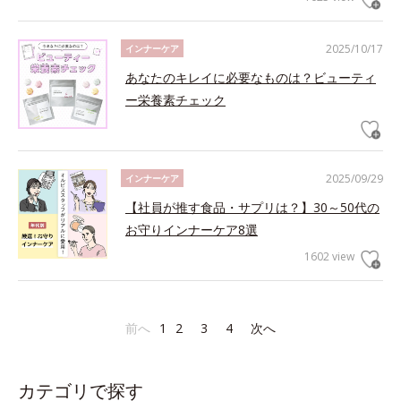
2025/10/17
インナーケア
あなたのキレイに必要なものは？ビューティ
ー栄養素チェック
2025/09/29
インナーケア
【社員が推す食品・サプリは？】30～50代の
お守りインナーケア8選
1602 view
前へ
1
2
3
4
次へ
カテゴリで探す