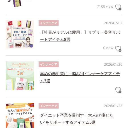
7109 view
2026/07/02
インナーケア
【社員がリアルに愛用！】サプリ・美容サポ
ートアイテム8選
0 view
2026/01/26
インナーケア
早めの春対策に！悩み別インナーケアアイテ
ム3選
2026/01/22
インナーケア
ダイエット卒業を目指す！大人の“痩せた
い”をサポートするアイテム5選