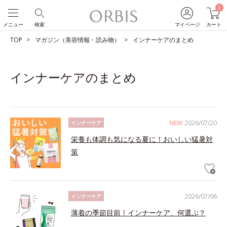
0
メニュー
検索
マイページ
カート
TOP
マガジン（美容情報・読み物）
インナーケアのまとめ
インナーケアのまとめ
NEW
2026/07/20
インナーケア
栄養も体調も気になる夏に！おいしい猛暑対
策
2026/07/06
インナーケア
薄着の季節目前！インナーケア、何選ぶ？