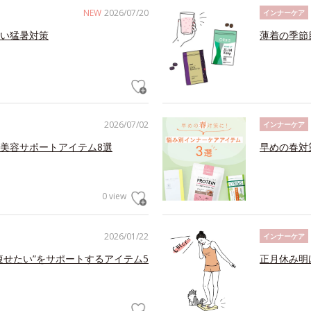
NEW
2026/07/20
インナーケア
い猛暑対策
薄着の季節
2026/07/02
インナーケア
美容サポートアイテム8選
早めの春対
0 view
2026/01/22
インナーケア
痩せたい”をサポートするアイテム5
正月休み明