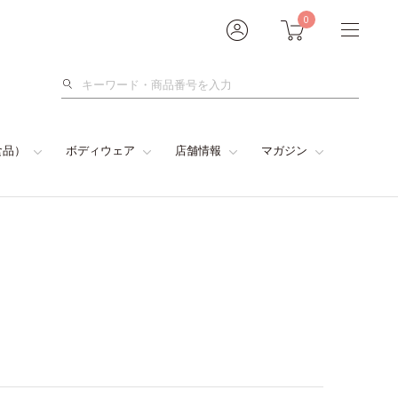
0
検
索
食品）
ボディウェア
店舗情報
マガジン