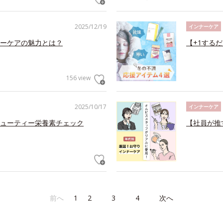
2025/12/19
インナーケア
ーケアの魅力とは？
【+1する
156 view
2025/10/17
インナーケア
ューティー栄養素チェック
【社員が推
前へ
1
2
3
4
次へ