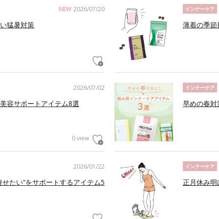
NEW
2026/07/20
インナーケア
い猛暑対策
薄着の季節
2026/07/02
インナーケア
美容サポートアイテム8選
早めの春対
0 view
2026/01/22
インナーケア
痩せたい”をサポートするアイテム5
正月休み明