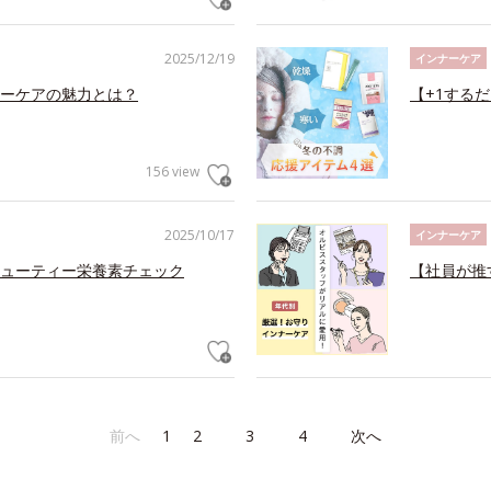
2025/12/19
インナーケア
ーケアの魅力とは？
【+1する
156 view
2025/10/17
インナーケア
ューティー栄養素チェック
【社員が推
前へ
1
2
3
4
次へ