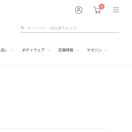
0
検
索
食品）
ボディウェア
店舗情報
マガジン