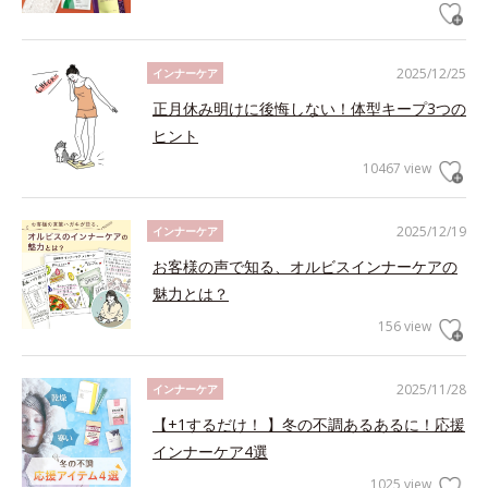
2025/12/25
インナーケア
正月休み明けに後悔しない！体型キープ3つの
ヒント
10467 view
2025/12/19
インナーケア
お客様の声で知る、オルビスインナーケアの
魅力とは？
156 view
2025/11/28
インナーケア
【+1するだけ！ 】冬の不調あるあるに！応援
インナーケア4選
1025 view