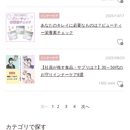
2025/10/17
インナーケア
あなたのキレイに必要なものは？ビューティ
ー栄養素チェック
2025/09/29
インナーケア
【社員が推す食品・サプリは？】30～50代の
お守りインナーケア8選
1602 view
前へ
1
2
3
4
次へ
カテゴリで探す