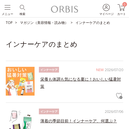
0
メニュー
検索
マイページ
カート
TOP
マガジン（美容情報・読み物）
インナーケアのまとめ
インナーケアのまとめ
NEW
2026/07/20
インナーケア
栄養も体調も気になる夏に！おいしい猛暑対
策
2026/07/06
インナーケア
薄着の季節目前！インナーケア、何選ぶ？