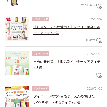
7109 view
2026/07/02
インナーケア
【社員がリアルに愛用！】サプリ・美容サポ
ートアイテム8選
0 view
2026/01/26
インナーケア
早めの春対策に！悩み別インナーケアアイテ
ム3選
2026/01/22
インナーケア
ダイエット卒業を目指す！大人の“痩せた
い”をサポートするアイテム5選