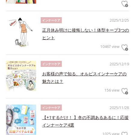
2025/12/25
インナーケア
正月休み明けに後悔しない！体型キープ3つの
ヒント
10467 view
2025/12/19
インナーケア
お客様の声で知る、オルビスインナーケアの
魅力とは？
156 view
2025/11/28
インナーケア
【+1するだけ！ 】冬の不調あるあるに！応援
インナーケア4選
1025 view