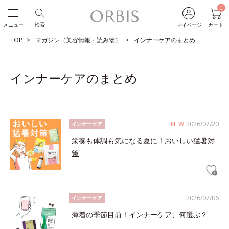
0
メニュー
検索
マイページ
カート
TOP
マガジン（美容情報・読み物）
インナーケアのまとめ
インナーケアのまとめ
NEW
2026/07/20
インナーケア
栄養も体調も気になる夏に！おいしい猛暑対
策
2026/07/06
インナーケア
薄着の季節目前！インナーケア、何選ぶ？