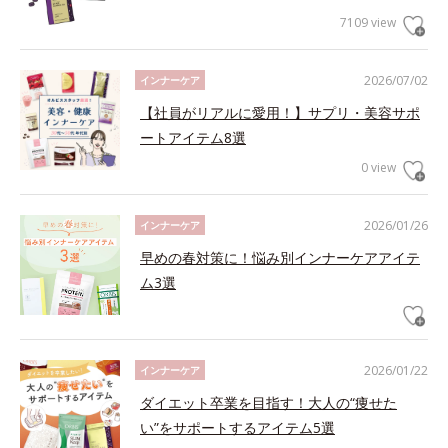
7109 view
2026/07/02
インナーケア
【社員がリアルに愛用！】サプリ・美容サポ
ートアイテム8選
0 view
2026/01/26
インナーケア
早めの春対策に！悩み別インナーケアアイテ
ム3選
2026/01/22
インナーケア
ダイエット卒業を目指す！大人の“痩せた
い”をサポートするアイテム5選