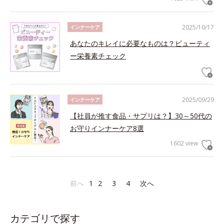
2025/10/17
インナーケア
あなたのキレイに必要なものは？ビューティ
ー栄養素チェック
2025/09/29
インナーケア
【社員が推す食品・サプリは？】30～50代の
お守りインナーケア8選
1602 view
前へ
1
2
3
4
次へ
カテゴリで探す