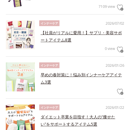
7109 view
2026/07/02
インナーケア
【社員がリアルに愛用！】サプリ・美容サポ
ートアイテム8選
0 view
2026/01/26
インナーケア
早めの春対策に！悩み別インナーケアアイテ
ム3選
2026/01/22
インナーケア
ダイエット卒業を目指す！大人の“痩せた
い”をサポートするアイテム5選