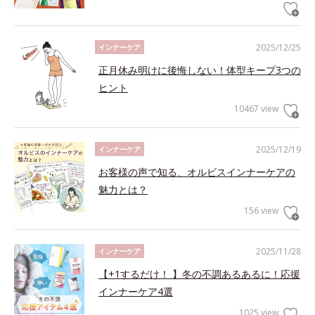
2025/12/25
インナーケア
正月休み明けに後悔しない！体型キープ3つの
ヒント
10467 view
2025/12/19
インナーケア
お客様の声で知る、オルビスインナーケアの
魅力とは？
156 view
2025/11/28
インナーケア
【+1するだけ！ 】冬の不調あるあるに！応援
インナーケア4選
1025 view