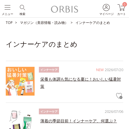
0
メニュー
検索
マイページ
カート
TOP
マガジン（美容情報・読み物）
インナーケアのまとめ
インナーケアのまとめ
NEW
2026/07/20
インナーケア
栄養も体調も気になる夏に！おいしい猛暑対
策
2026/07/06
インナーケア
薄着の季節目前！インナーケア、何選ぶ？