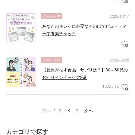
2025/10/17
インナーケア
あなたのキレイに必要なものは？ビューティ
ー栄養素チェック
2025/09/29
インナーケア
【社員が推す食品・サプリは？】30～50代の
お守りインナーケア8選
1602 view
前へ
1
2
3
4
次へ
カテゴリで探す